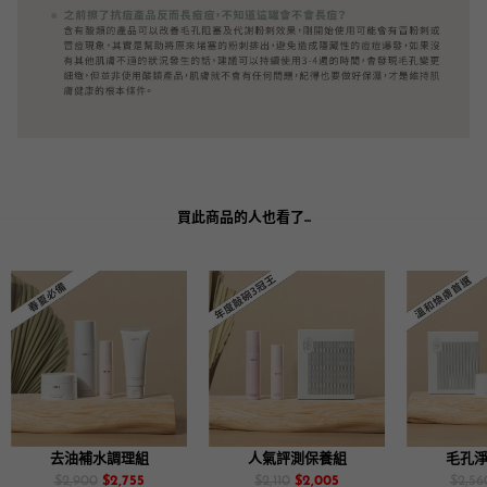
買此商品的人也看了...
去油補水調理組
人氣評測保養組
毛孔
$2,900
$2,755
$2,110
$2,005
$2,56