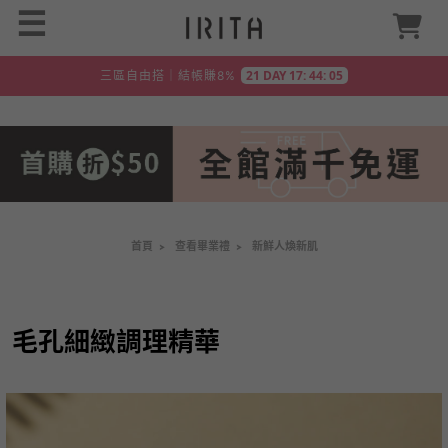
☰
 21 DAY 17: 44: 04 
三區自由搭｜結帳賺8%
首頁
>
查看畢業禮
>
新鮮人煥新肌
毛孔細緻調理精華