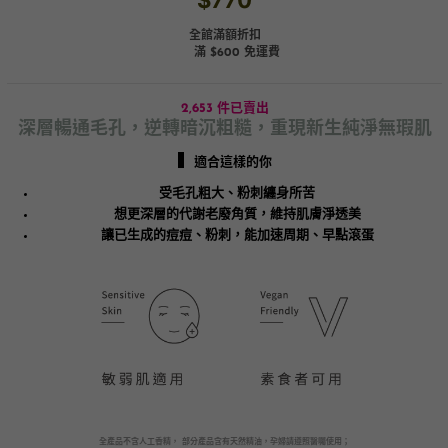
$770
全館滿額折扣
滿 $600 免運費
2,653 件已賣出
深層暢通毛孔，逆轉暗沉粗糙，重現新生純淨無瑕肌
▍
適合這樣的你
受毛孔粗大、粉刺纏身所苦
想更深層的代謝老廢角質，維持肌膚淨透美
讓已生成的痘痘、粉刺，能加速周期、早點滾蛋
全產品不含人工香精， 部分產品含有天然精油，孕婦請遵照醫囑使用；