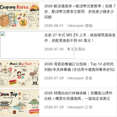
2026 酷澎優惠券＋酷澎幣完整教學｜首購 7
折、酷澎幣怎麼拿怎麼用、折抵會少賺多少
回饋
2026-08-01
1stcoupon 購物
全新 27 年式 MG ZS 上市，換裝曜黑風格套
件，搭配舊換新不用 60 萬元！
2026-07-30
車主充電站
2026 母親節餐廳訂位指南：Top 10 必吃吃
到飽/米其林餐廳 (含信用卡優惠與餐券折扣)
2026-07-29
1stcoupon 美食
2026 韓國自由行終極攻略｜首爾釜山濟州
比較＋機票住宿優惠碼，一篇搞定省萬元
2026-07-29
1stcoupon 訂房