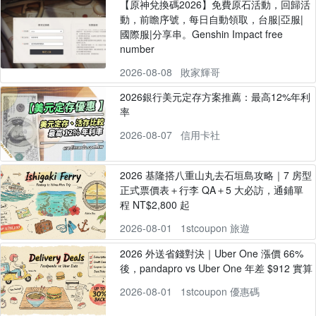
【原神兌換碼2026】免費原石活動，回歸活
動，前瞻序號，每日自動領取，台服|亞服|
國際服|分享串。Genshin Impact free
number
2026-08-08
敗家輝哥
2026銀行美元定存方案推薦：最高12%年利
率
2026-08-07
信用卡社
2026 基隆搭八重山丸去石垣島攻略｜7 房型
正式票價表＋行李 QA＋5 大必訪，通鋪單
程 NT$2,800 起
2026-08-01
1stcoupon 旅遊
2026 外送省錢對決｜Uber One 漲價 66%
後，pandapro vs Uber One 年差 $912 實算
2026-08-01
1stcoupon 優惠碼