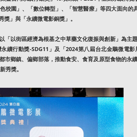
色校園」、「數位轉型」、「智慧醫療」等四大面向的具
秀獎」與「永續微電影銅獎」。
「以街區經濟為根基之中草藥文化復振與創新」為主題
台灣永續行動獎-SDG11」及「2024第八屆台北金鵰
都市鄉鎮、偏鄉部落，推動食安、食育及原型食物的永
校新秀獎。