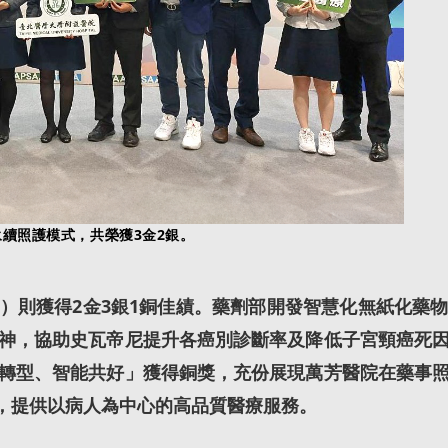
續照護模式，共榮獲3金2銀。
則獲得2金3銀1銅佳績。藥劑部開發智慧化無紙化藥物
神，協助史瓦帝尼提升各癌別診斷率及降低子宮頸癌死
轉型、智能共好」獲得銅獎，充份展現萬芳醫院在藥事
為，提供以病人為中心的高品質醫療服務。