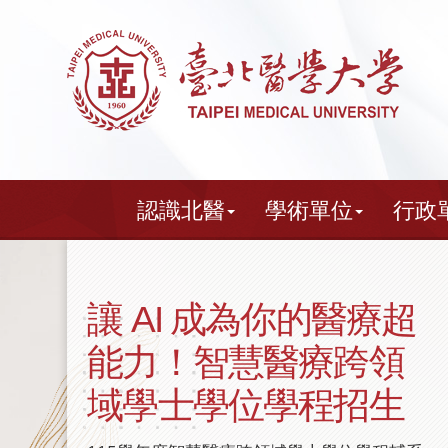
跳
到
主
要
內
容
認識北醫
學術單位
行政
北醫醫療體系通過
HIMSS EMRAM
Stage 7 國際最高等級