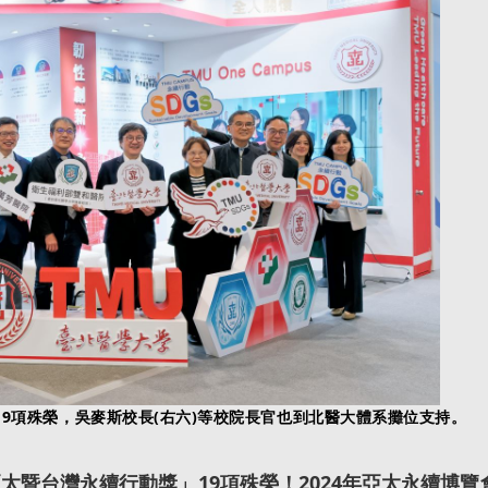
19項殊榮，吳麥斯校長(右六)等校院長官也到北醫大體系攤位支持。
暨台灣永續行動獎」19項殊榮！2024年亞太永續博