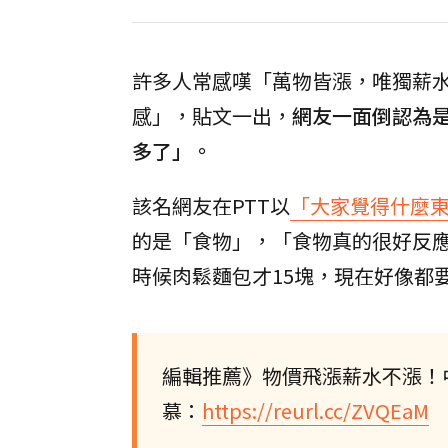
許多人常感嘆「萬物皆漲，唯獨薪
感」，貼文一出，
網友一面倒認為
多了」。
該名網友在PTT以
「大家覺得什麼
的是「食物」，「食物真的很好反
時候肉鬆麵包才15塊，現在好像都要
編輯推薦》物價飛漲薪水不漲！中
慕：
https://reurl.cc/ZVQEaM