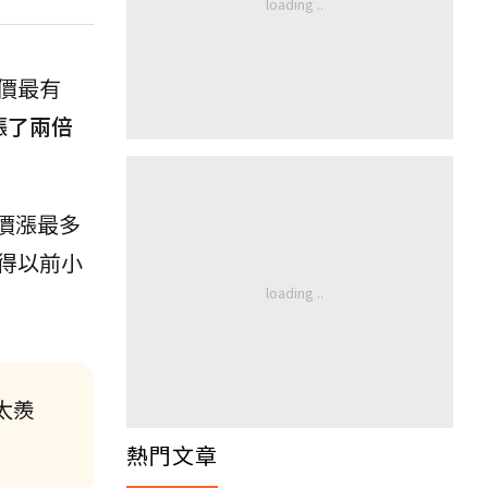
價最有
漲了兩倍
價漲最多
得以前小
太羨
熱門文章