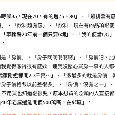
時候35，現在70，有的還75、80」
、「雞排蠻有
餅」、「飲料超有感」、「飲料，現在有的品項跟便
、
「車輪餅20年前一個只要6塊」
、「我的便當QQ
」。
則是「房價」，「房子啊啊啊啊啊」、「房價吧，比
價我覺得漲得很有感欸，連我沒關心買房一事的人都
我家附近都開2.3千萬…」
、「漲最多的就是房價，
新房子價格跟以前差很多」、「房價，沒有之一」、
，不用買也知道翻很兇，原本想買的念頭的人直接都
40年老屋還能開價500萬嗎，在郊區
」。