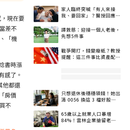
家人臨終突喊「有人來接
我、要回家」？醫授回應方
感，現在要
式快學：避免抱憾終生
當差不
譚敦慈：迎接一個人老後，
先想5件事
」、「機
戰爭開打，錢變廢紙？教授
提醒：這三件事比資產配置
更重要！
唸書時漲
有感了。
其他都還
只想退休後穩穩領錢！她出
「房價
清 0056 換這 3 檔好股：
買不
股價高點照樣買
65歲以上就業人口暴增
84%！雲林企業搶留老員
工：穩定性高、經驗豐富