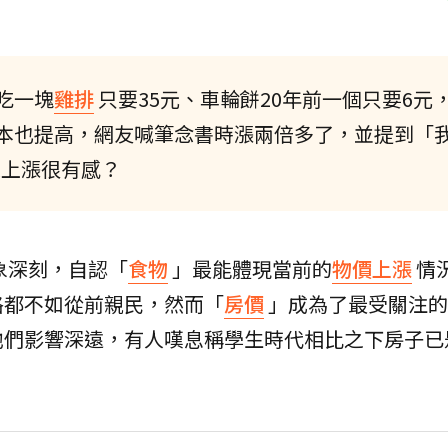
吃一塊
雞排
只要35元、車輪餅20年前一個只要6元
本也提高，網友喊筆念書時漲兩倍多了，並提到「
是上漲很有感？
象深刻，自認「
食物
」最能體現當前的
物價上漲
情
格都不如從前親民，然而「
房價
」成為了最受關注的
他們影響深遠，有人嘆息稱學生時代相比之下房子已