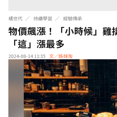
橘世代
持續學習
經驗傳承
物價飆漲！「小時候」雞排
「這」漲最多
2024-08-14 11:35
文／姊妹淘