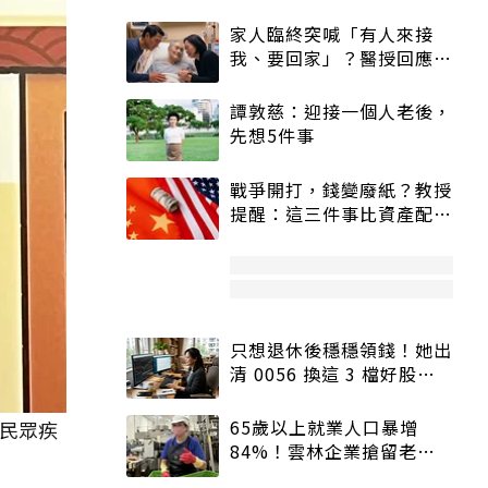
家人臨終突喊「有人來接
我、要回家」？醫授回應方
式快學：避免抱憾終生
譚敦慈：迎接一個人老後，
先想5件事
戰爭開打，錢變廢紙？教授
提醒：這三件事比資產配置
更重要！
只想退休後穩穩領錢！她出
清 0056 換這 3 檔好股：
股價高點照樣買
65歲以上就業人口暴增
民眾疾
84%！雲林企業搶留老員
工：穩定性高、經驗豐富