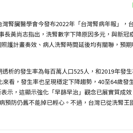
灣腎臟醫學會今發布2022年「台灣腎病年報」，
理事長黃尚志指出，洗腎數字下降原因多元，與新冠
同照護計畫奏效、病人洗腎時間延後均有關聯，預期
期透析的發生率為每百萬人口525人，和2019年發
化來看，發生率也呈現穩定下降趨勢，40至64歲發
斯表示，這顯示強化「早篩早治」觀念已展實質成效
腎病預防仍舊不能掉已輕心。不過，台灣已從洗腎王