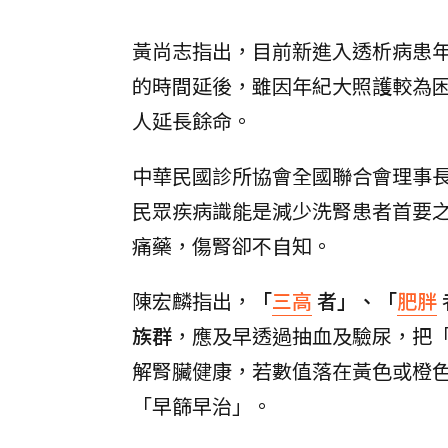
黃尚志指出，目前新進入透析病患年
的時間延後，雖因年紀大照護較為
人延長餘命。
中華民國診所協會全國聯合會理事
民眾疾病識能是減少洗腎患者首要
痛藥，傷腎卻不自知。
陳宏麟指出，
「
三高
者」、「
肥胖
族群
，應及早透過抽血及驗尿，把
解腎臟健康，若數值落在黃色或橙
「早篩早治」。