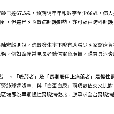
齡已達67.5歲，預期明年年報數字至少68歲，病
困難，但這是國際腎病照護趨勢，亦可藉由跨科照護
長陳宏麟則說，洗腎發生率下降有助減少國家醫療負
之務。例如臨床常見長者聽信電台廣告，購買具消炎
者」、「吸菸者」及「長期服用止痛藥者」是慢性
「腎絲球過濾率」與「白蛋白尿」兩項數值交叉比對
色區塊即為早期慢性腎臟病徵兆，應尋求全台腎臟病