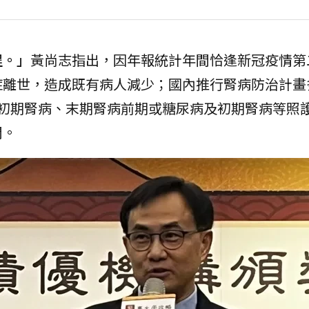
程。」
黃尚志指出，因年報統計年間恰逢新冠疫情第
症離世，造成既有病人減少；國內推行腎病防治計畫
與初期腎病、末期腎病前期或糖尿病及初期腎病等照
間。