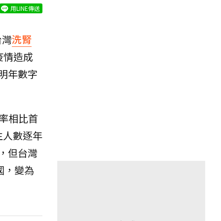
用LINE傳送
台灣
洗腎
疫情造成
明年數字
生率相比首
生人數逐年
，但台灣
國，變為