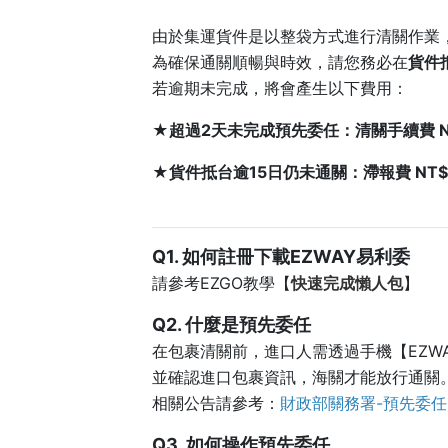
由於集運貨件是以整袋方式進行清關作業
為確保通關順暢與時效，請您務必在
貨件
若逾期未完成，將會產生以下費用：
★超過2天未完成預先委任：清關手續費 NT
★貨件抵台逾15日仍未通關：滯報費 NT$
Q1. 如何註冊下載EZWAY易利委
請參考EZGO教學【
快速完成懶人包
】
Q2. 什麼是預先委任
在包裹清關前，進口人需透過手機【EZWA
並確認進口包裹資訊，海關才能放行通關
相關公告請參考：
財政部關務署-預先委任
Q3. 如何操作預先委任