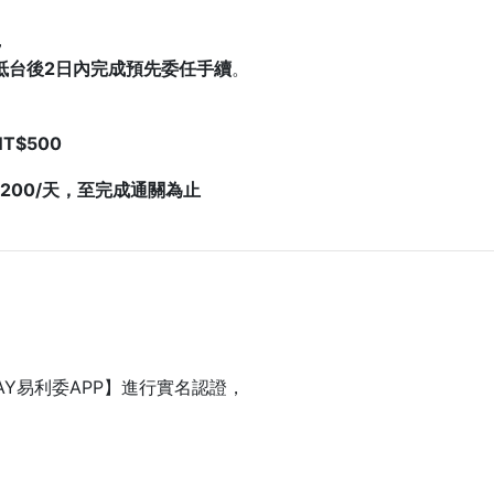
，
抵台後2日內完成預先委任手續
。
$500
200/天，至完成通關為止
Y易利委APP】進行實名認證，
。