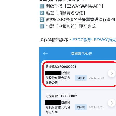
1️⃣ 開啟手機【EZWAY易利委APP】
2️⃣ 點選【海關實名委任】
3️⃣ 依照EZGO提供的
分提單號碼
進行查詢
4️⃣ 勾選【申報相符】即可完成
操作詳情請參考：
EZGO教學-EZWAY