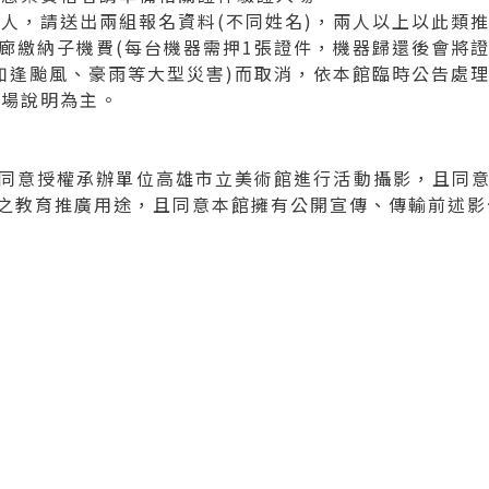
兩人，請送出兩組報名資料(不同姓名)，兩人以上以此類
樓走廊繳納子機費(每台機器需押1張證件，機器歸還後會將證
(如逢颱風、豪雨等大型災害)而取消，依本館臨時公告處
現場說明為主。
同意授權承辦單位高雄市立美術館進行活動攝影，且同
之教育推廣用途，且同意本館擁有公開宣傳、傳輸前述影