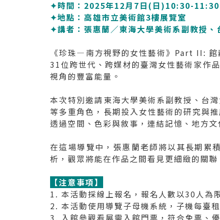
✦時間：2025年12月7日(日)10:30-11:30
✦地點：高雄市立美術館3樓展覽室
✦講者：張惠蘭／東海大學美術系副教授、
《珍珠—南方視野的女性藝術》Part I
31位跨世代、跨媒材的臺灣女性藝術家作
視角的豐富能量。
本次特別邀請東海大學美術系副教授、台灣
等多重角色，長期投入女性藝術的研究與推
透過空間、色彩與敘事，連結記憶、地方文
在這場導覽中，張惠蘭老師將以其長期累
析，觀眾將能在作品之間看見更細緻的關聯
【注意事項】
1. 本活動採線上報名，報名人數以30人為
2. 本活動使用導覽子母機系統，子機每臺租
3. 入館參觀看展需入館門票，符合免票、