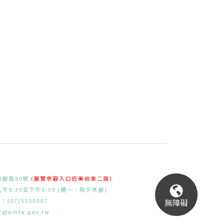
術館路80號
(展覽參觀入口近美術東二路)
9:30至下午5:30 (週一、除夕休館)
無障礙
：(07)5550307
l2@kmfa.gov.tw