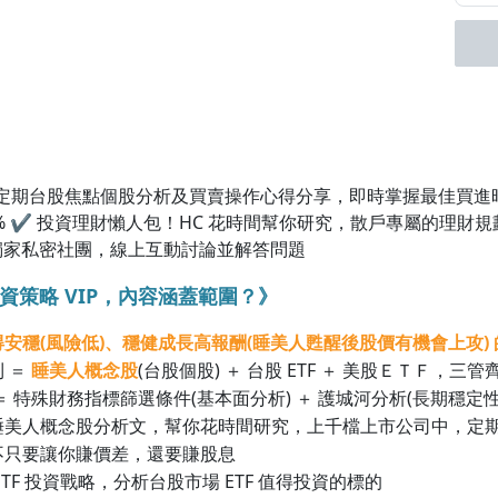
不定期台股焦點個股分析及買賣操作心得分享，即時掌握最佳買進
% ✔ 投資理財懶人包！HC 花時間幫你研究，散戶專屬的理財規劃
ay 獨家私密社團，線上互動討論並解答問題
投資策略 VIP，內容涵蓋範圍？》
安穩(風險低)、穩健成長高報酬(睡美人甦醒後股價有機會上攻)
 ＝
睡美人概念股
(台股個股) ＋ 台股 ETF ＋ 美股ＥＴＦ，三
＝ 特殊財務指標篩選條件(基本面分析) ＋ 護城河分析(長期穩定性
睡美人概念股分析文，幫你花時間研究，上千檔上市公司中，定
不只要讓你賺價差，還要賺股息
TF 投資戰略，分析台股市場 ETF 值得投資的標的