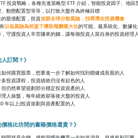
ETF 投資戰略，各種先進策略型 ETF 介紹，智能投資因子、地
型、動態配置型等等，以打敗大盤作為終極目標
佳的股債配置，投資
放眼全球分散風險，找尋潛在投資機會
所有
以低風險為前提下獲取報酬最大化
的可能。最系統化、數據化
考，守護投資人辛苦賺來的錢，讓每個投資人當自身的投資經理
的人訂閱？》
道如何購買股票，想要進一步了解如何找到穩健成長股的人
許多投資課程，投資績效仍沒有起色的人
，但仍然希望規劃部分穩定投資資產的人
經理人操盤，每年績效卻落後大盤的投資人
30 年以上)投資規劃與資產配置的人
的價格比坊間的書籍價格還貴？》
，時間就是金錢，越能洞燭先機早一步知道消息，就越有利可圖