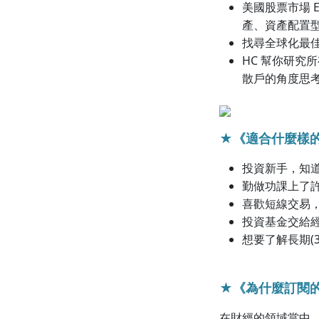
美國股票市場 
產、資產配置
找尋全球化最
HC 幫你研究
散戶的角度思
★《適合什麼樣
投資新手，知
勤做功課上了
喜歡短線交易
投資基金交給
想要了解長期(
★《為什麼訂閱
在財經的領域當中