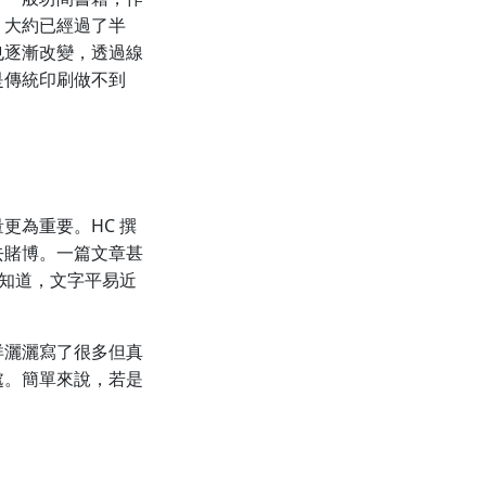
，大約已經過了半
也逐漸改變，透過線
是傳統印刷做不到
更為重要。HC 撰
去賭博。一篇文章甚
就知道，文字平易近
洋灑灑寫了很多但真
處。簡單來說，若是