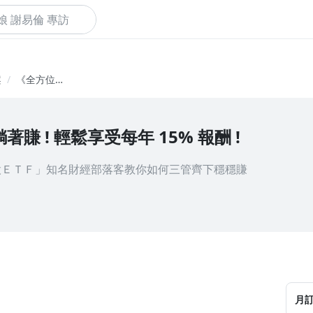
下
案
《全方位投
資策略
VIP》
 ! 輕鬆享受每年 15% 報酬 !
股ＥＴＦ」知名財經部落客教你如何三管齊下穩穩賺
月