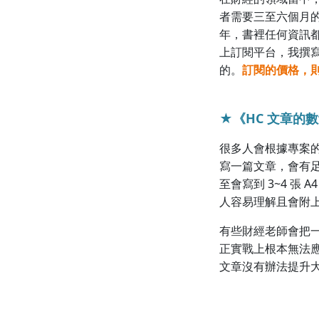
者需要三至六個月
年，書裡任何資訊
上訂閱平台，我撰
的。
訂閱的價格，
★《HC 文章的
很多人會根據專案的
寫一篇文章，會有
至會寫到 3~4 
人容易理解且會附
有些財經老師會把
正實戰上根本無法
文章沒有辦法提升