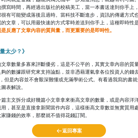
的撰寫時間，再經過出版社的校稿美工，當一本書送達到你手上
都很有可能變成落後且過時。當科技不斷進步，資訊的傳遞方式
寫的文章，可以用最快速的方式零時差送到你手上，這種即時性
則是反應了文章內容的質與量，而更重要的是即時性。
數量太少？》
文章數量多寡來評斷優劣，這是不公平的，其實文章內容的質量
足夠的數據跟研究來支持論點，並非憑藉運氣拿各位投資人的錢
張 A4，但是內容並不會艱深難懂或充滿學術公式。有看過我寫的書
上圖表解說。
一篇主文拆分成好幾篇小文章拿來衝高文章的數量，或是內容洋
應用，甚至是直接拿新聞當作內容，這樣衝高文章數並無實質用
大家賺錢的效率，那麼就不值得花錢訂閱。
返回專案