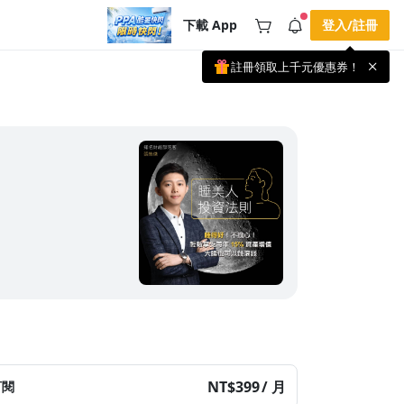
下載 App
登入/註冊
註冊領取上千元優惠券！
公告
載 APP 領取獎勵，隨時吸收新知識
🌞 PPA 避暑津貼．冷氣房升級｜
手機掃描下載
🥵 酷暑限時快閃｜單筆滿 NT$2,500 現
期間快閃活動
折 NT$300、再贈最高 2% 點數回饋！
4 天前
🚀 酷暑來襲．偷偷在冷氣房升級 📈
⭐️ 【冷氣房進修 限時開跑】◾單筆滿
NT$2,500 現折 NT$300◾活動期間：即
查看全部
日起 - 8/13（只有一週）-📣 酷暑季好康
\ 再加碼 /→ 點數回饋無上限🔥購買任一
課程 or 訂閱✅ 消費即享回饋 1% 點數
✅ 滿 $5,000 回饋 2% 點數🎁 此為 PPA
官方帳號 Line@ 專屬活動，加入好友👉
享有「渠道專屬活動」及「個人化推
播」！
NT$399
/ 月
訂閱