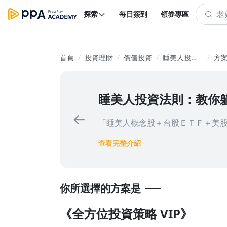
探索
每日簽到
領券專區
首頁
投資理財
價值投資
睡美人投資
方
法則：教你
躺著賺 ! 輕
鬆享受每年
睡美人投資法則：教你躺著賺
15% 報酬 !
「睡美人概念股＋台股ＥＴＦ＋美
查看完整介紹
你所選擇的方案是
《全方位投資策略 VIP》