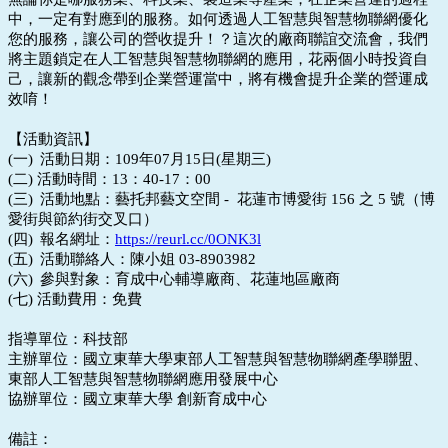
中，一定有對應到的服務。如何透過人工智慧與智慧物聯網優化
您的服務，讓公司的營收提升！？這次的廠商聯誼交流會，我們
將主題鎖定在人工智慧與智慧物聯網的應用，花兩個小時投資自
己，讓新的觀念帶到企業營運當中，將有機會提升企業的營運成
效唷！
【活動資訊】
(一)
活動日期：109年07月15日(星期三)
(二) 活動時間：13：40-17：00
(三)
活動地點：藝托邦藝文空間 - 花蓮市博愛街 156 之 5 號（博
愛街與節約街交叉口）
(四)
報名網址：
https://reurl.cc/0ONK3l
(五)
活動聯絡人：陳小姐 03-8903982
(六)
參與對象：育成中心輔導廠商、花蓮地區廠商
(七) 活動費用：免費
指導單位：科技部
主辦單位：國立東華大學東部人工智慧與智慧物聯網產學聯盟、
東部人工智慧與智慧物聯網應用發展中心
協辦單位：國立東華大學 創新育成中心
備註：