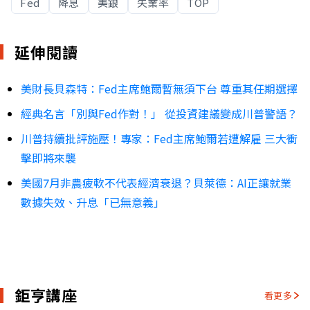
Fed
降息
美銀
失業率
TOP
延伸閱讀
美財長貝森特：Fed主席鮑爾暫無須下台 尊重其任期選擇
經典名言「別與Fed作對！」 從投資建議變成川普警語？
川普持續批評施壓！專家：Fed主席鮑爾若遭解雇 三大衝
擊即將來襲
美國7月非農疲軟不代表經濟衰退？貝萊德：AI正讓就業
數據失效、升息「已無意義」
鉅亨講座
看更多