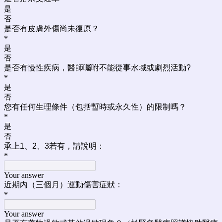
是
否
是否有皮膚外傷尚未復原？
*
是
否
是否有慢性疾病，醫師囑咐不能從事水域或劇烈活動?
*
是
否
您有任何生理條件（包括暫時或永久性）的限制嗎？
*
是
否
承上1、2、3若有，請說明：
*
Your answer
近期內（三個月）運動傷害症狀：
*
Your answer