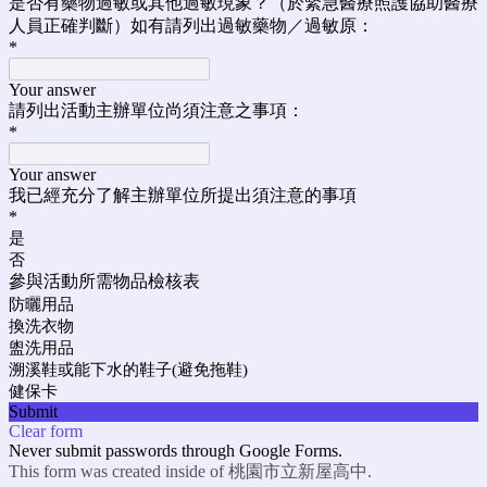
是否有藥物過敏或其他過敏現象？（於緊急醫療照護協助醫療
人員正確判斷）如有請列出過敏藥物／過敏原：
*
Your answer
請列出活動主辦單位尚須注意之事項：
*
Your answer
我已經充分了解主辦單位所提出須注意的事項
*
是
否
參與活動所需物品檢核表
防曬用品
換洗衣物
盥洗用品
溯溪鞋或能下水的鞋子(避免拖鞋)
健保卡
Submit
Clear form
Never submit passwords through Google Forms.
This form was created inside of 桃園市立新屋高中.