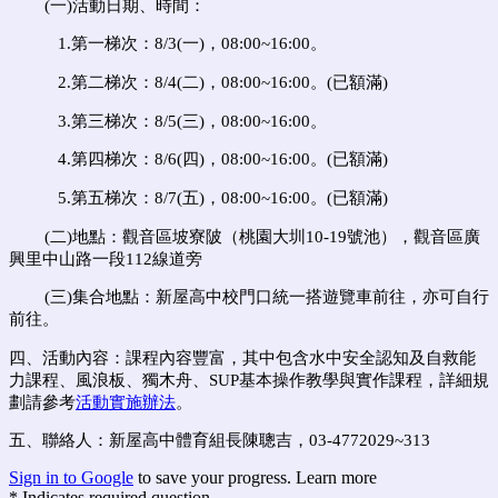
(
一
)
活動日期、時間：
1.
第一梯次：
8/3(一)
，
08:00~16:00。
2.第二梯次：8/4(二)，08:00~16:00。(已額滿)
3.第三梯次：8/5(三)，08:00~16:00。
4.第四梯次：8/6(四)，08:00~16:00。(已額滿)
5.第五梯次：8/7(五)，08:00~16:00。
(已額滿)
(
二
)
地點：觀音區坡寮陂（桃園大圳
10-19
號池），觀音區廣
興里中山路一段
112
線道旁
(三)集合地點：新屋高中校門口統一搭遊覽車前往，亦可自行
前往。
四、活動內容：
課程內容豐富，其中包含水中安全認知及自救能
力課程、風浪板、獨木舟、SUP基本操作教學與實作課程，詳細規
劃請參考
活動實施辦法
。
五、聯絡人：新屋高中體育組長陳聰吉，03-4772029~313
Sign in to Google
to save your progress.
Learn more
* Indicates required question