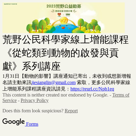
荒野公民科學家線上增能課程
《
從蛇類到動物的啟發與貢
獻
》系列講座
1月31日【動物的影響】講座通知已寄出，未收到或想新增報
名請主動來訊
jiesianglin@gmail.com
索取，更多公民科學家線
上增能系列課程講座資訊請見：
https://reurl.cc/Npb1eq
This content is neither created nor endorsed by Google. -
Terms of
Service
-
Privacy Policy
Does this form look suspicious?
Report
Forms