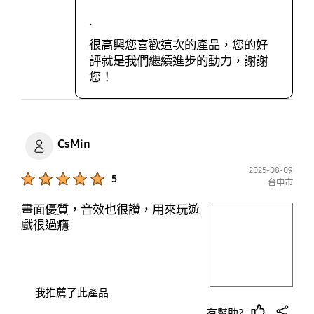
.
很高興您喜歡這次的產品，您的好
評就是我們繼續進步的動力，謝謝
您！
CsMin
2025-08-09
Product Ratings :
5
台中市
畫面優質，音效也很讚，用來玩遊
play video
戲很過癮
Layer popup open
我推薦了此產品
有幫助?