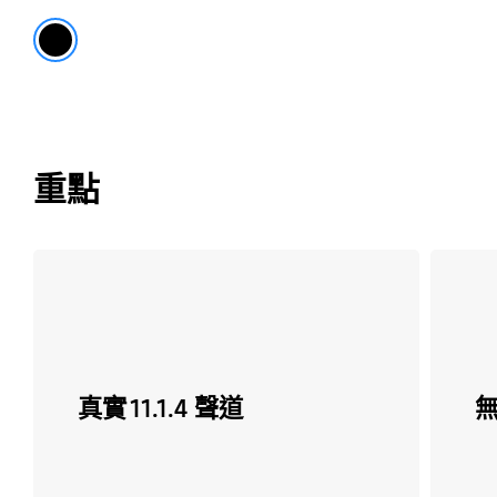
黑
重點
真實 11.1.4 聲道