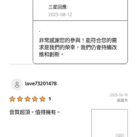
三星回應:
2025-08-12
.
非常感謝您的參與！能符合您的需
求是我們的榮幸，我們仍會持續改
進和創新。
love73201478
2025-10-19
Product Ratings :
5
高雄市
音質超頂，值得擁有。
play video
Layer popup open