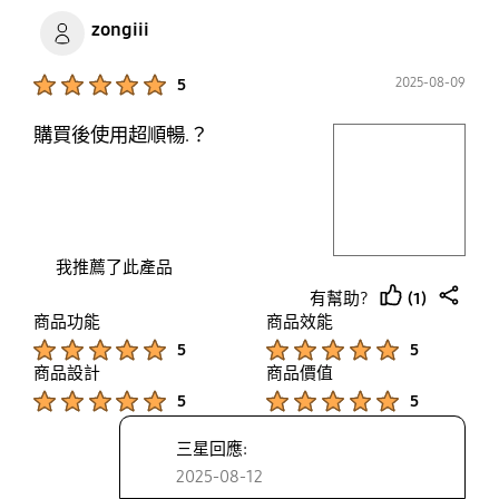
zongiii
Product Ratings :
2025-08-09
5
購買後使用超順暢.？
play video
Layer popup open
我推薦了此產品
(1)
有幫助?
thumb
share
商品功能
商品效能
up
Product Ratings :
Product Ratings :
5
5
商品設計
商品價值
Product Ratings :
Product Ratings :
5
5
三星回應:
2025-08-12