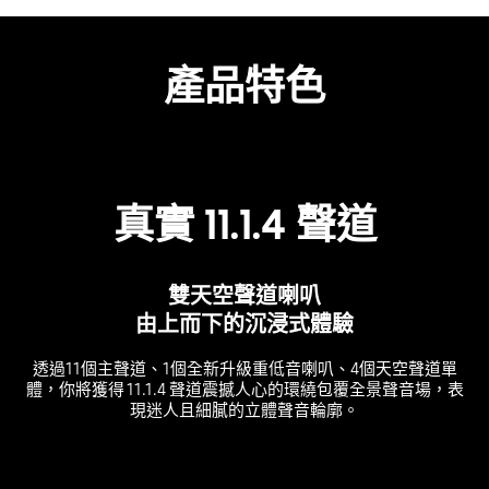
產品特色
真實 11.1.4 聲道
雙天空聲道喇叭
由上而下的沉浸式體驗
透過11個主聲道、1個全新升級重低音喇叭、4個天空聲道單
體，你將獲得 11.1.4 聲道震撼人心的環繞包覆全景聲音場，表
現迷人且細膩的立體聲音輪廓。
Playing video