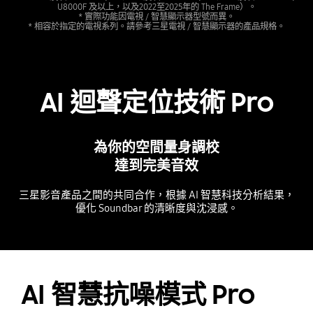
U8000F 及以上，以及2022至2025年的 The Frame）。
* 實際功能因電視 / 智慧顯示器型號而異。
* 相容於指定的電視系列。請參考三星電視 / 智慧顯示器的產品規格。
AI 迴聲定位技術 Pro
為你的空間量身調校
達到完美音效
三星影音產品之間的共同合作，根據 AI 智慧科技分析結果，
優化 Soundbar 的清晰度與沈浸感。
Playing video
AI 智慧抗噪模式 Pro