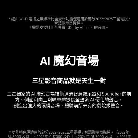
* 經由 Wi-Fi 連接之無線杜比全景聲功能僅適用於部分2022~2025三星電視 /
智慧顯示器機種。
* 需要支援杜比全景聲（Dolby Atmos）的音源。
AI 魔幻音場
三星影音商品就是天生一對
三星獨家的 AI 魔幻音場技術通過智慧顯示器和 Soundbar 的前
方、側面和向上喇叭單體提供全聲道 AI 優化的聲音，
創造出強大的環繞音場，體驗前所未有的劇院級聲音。
Playing video
* 功能特色僅適用於部分2022~2025三星電視 / 智慧顯示器機種。（2022年
BU8000 及以上、2023年 CU7000 及以上、2024年 DU7000 及以上、2025年