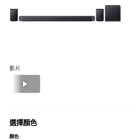
Q
11.
聲
道
家
庭
劇
影片
院
(2
上一頁
下一頁
選擇顏色
顏色 :