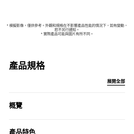
* 模擬影像，僅供參考。外觀和規格在不影響產品性能的情況下，如有變動，
恕不另行通知。
* 實際產品可能與圖片有所不同。
產品規格
展開全部
概覽
聲道
內含無線重低音喇叭
產品特色
11.1.4
有