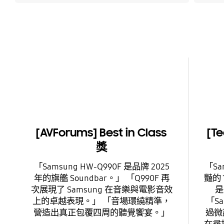
[AVForums] Best in Class
[T
獎
「Samsung HW-Q990F 是品牌 2025
「Sa
年的旗艦 Soundbar。」 「Q990F 再
豔的 
次展現了 Samsung 在音樂與電影音效
是
上的卓越表現。」 「音場環繞精準，
「Sa
營造出真正包覆四周的聽覺饗宴。」
過微