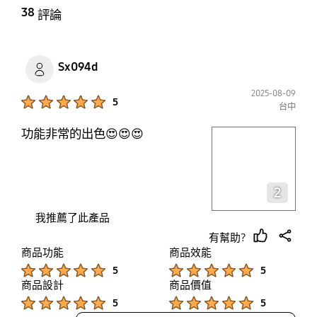
38
評論
Sx094d
2025-08-09
Product Ratings :
5
台中
功能非常的出色😍😍😍
play video
Layer popup open
2
我推薦了此產品
有幫助?
thumb
share
商品功能
商品效能
up
Product Ratings :
Product Ratings :
5
5
商品設計
商品價值
Product Ratings :
Product Ratings :
5
5