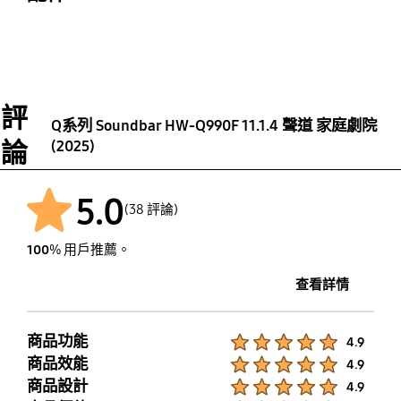
有
有
遙控器
主體簡易壁掛架
有
有
AirPlay
有
評
Q系列 Soundbar HW-Q990F 11.1.4 聲道 家庭劇院
論
(2025)
5.0
(38 評論)
100
% 用戶推薦。
查看詳情
商品功能
Product Ratings :
4.9
商品效能
Product Ratings :
4.9
商品設計
Product Ratings :
4.9
Product Ratings :