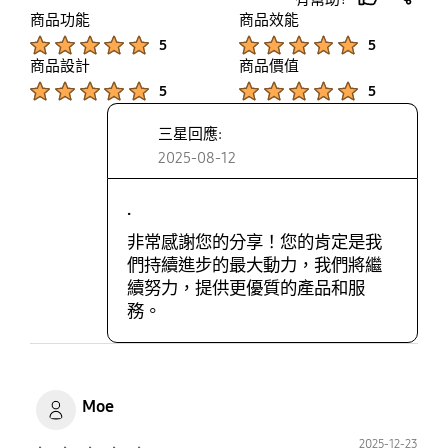
thumb
share
商品功能
商品效能
up
Product Ratings :
Product Ratings :
5
5
商品設計
商品價值
Product Ratings :
Product Ratings :
5
5
三星回應:
2025-08-12
.
非常感謝您的分享！您的肯定是我
們持續進步的最大動力，我們將繼
續努力，提供更優質的產品和服
務。
Moe
2025-12-23
Product Ratings :