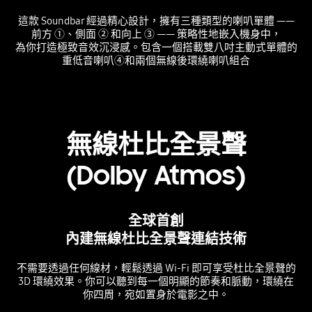
這款 Soundbar 經過精心設計，擁有三種類型的喇叭單體 ——
前方 ①、側面 ② 和向上 ③ —— 策略性地嵌入機身中，
為你打造極致音效沉浸感。包含一個搭載雙八吋主動式單體的
重低音喇叭④和兩個無線後環繞喇叭組合
Playing video
無線杜比全景聲
(Dolby Atmos)
全球首創
內建無線杜比全景聲連結技術
不需要透過任何線材，輕鬆透過 Wi-Fi 即可享受杜比全景聲的
3D 環繞效果。你可以聽到每一個明顯的節奏和脈動，環繞在
你四周，宛如置身於電影之中。
Playing video