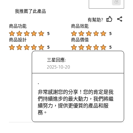
2
我推薦了此產品
有幫助?
thumb
share
商品功能
商品效能
up
Product Ratings :
Product Ratings :
5
5
商品設計
商品價值
Product Ratings :
Product Ratings :
5
5
三星回應:
2025-10-20
.
非常感謝您的分享！您的肯定是我
們持續進步的最大動力，我們將繼
續努力，提供更優質的產品和服
務。