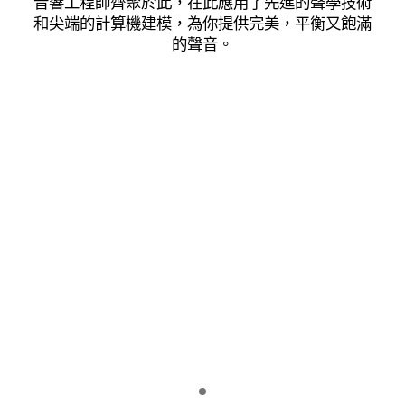
音響工程師齊聚於此，在此應用了先進的聲學技術
和尖端的計算機建模，為你提供完美，平衡又飽滿
的聲音。
Indicator 1