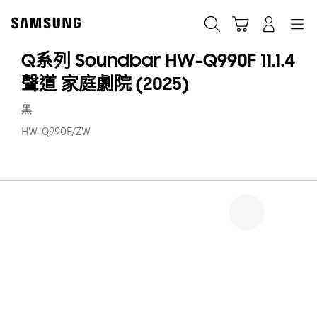
Skip
to
搜尋
登入
導覽
購物車
content
Q系列 Soundbar HW-Q990F 11.1.4
聲道 家庭劇院 (2025)
黑
HW-Q990F/ZW
Q
系
列
S
H