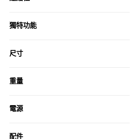
WAV, ALAC, AIFF
AI 迴聲定位技術
聲音模式
HDMI 輸入
HDMI 輸出
有 (Pro)
Surround Sound
2
1
獨特功能
expansion, Game Pro,
Standard, Adaptive
SmartThings 應用程式
AI 魔幻音場
HDMI ARC
HDMI CEC
Sound
有
有
有 (eARC)
有
尺寸
LPCM
關閉重低音
主體尺寸 (寬x高x深)
後環繞喇叭尺寸 (寬x高x
Dolby Atmos 無線杜比
全方位後環繞喇叭單體
光纖輸入
藍牙
Multi channel
有
深)
全景聲
1232.0 x 70.8 x 138.0
有
重量
1
有 (5.3)
mm
129.5 x 201.3 x140.4 mm
有
主體
後環繞喇叭
Wi-Fi
智慧型單一遙控器
重低音喇叭尺寸 (寬x高x
包裝尺寸 (寬x高x深)
7.3 kg
3.4 kg
感應連結 (Tap Sound)
Google Cast
電源
深)
有
有
1309.0 x 423.0 x 296.0
有
有
249.0 x 251.8 x 249.0
mm
國際電壓
重低音喇叭
包裝
mm
有
8.3 kg
23.8 kg
配件
Spotify Connect
Roon 服務