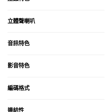
聲道
單體數
AI 迴聲定位技術
AI 魔幻音場
11.1.4
23
立體聲喇叭
有 (Pro)
有
中置喇叭單體
上方喇叭單體
有
有
音訊特色
智慧抗噪模式
杜比音效
前方喇叭單體
側邊喇叭單體
有 (Pro)
ATMOS Music, ATMOS,
有
有
影音特色
Dolby 5.1ch, Dolby
Digital Plus, Dolby True
支援 4K 影像傳輸
支援 HDR
HD
內含無線重低音喇叭
內含無線後環繞喇叭
120Hz
HDR 10+
編碼格式
有
有
人聲增強模式
夜間模式
編碼格式
有
有
MP3, AAC, OGG, FLAC,
連結性