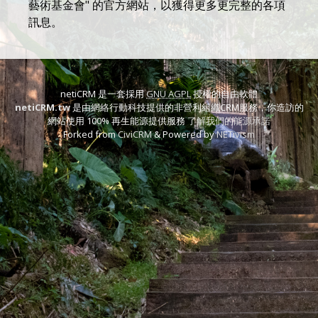
藝術基金會" 的官方網站，以獲得更多更完整的各項
訊息。
netiCRM 是一套採用
GNU AGPL
授權的自由軟體
netiCRM.tw
是由網絡行動科技提供的非營利組織CRM服務，你造訪的
網站使用 100% 再生能源提供服務
了解我們的能源承諾
Forked from
CiviCRM
& Powered by
NETivism