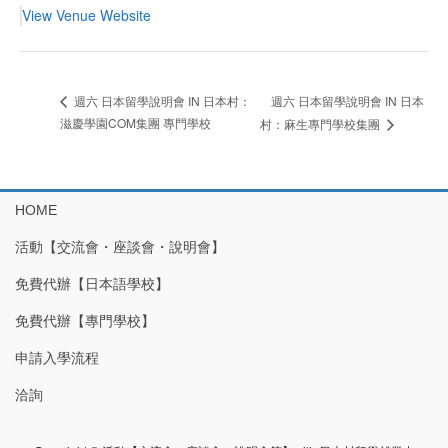
View Venue Website
週六 日本留學說明會 IN 日本
週六 日本留學說明會 IN 日本村：
滋慶學園COM集團 專門學校
村：麻生專門學校集團
HOME
活動【交流會・座談會・說明會】
免費代辦【日本語學校】
免費代辦【專門學校】
申請入學流程
洽詢