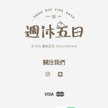
© 2026 週休五日. 5days.Weekend
關注我們
Instagram
Line
Visa
Master