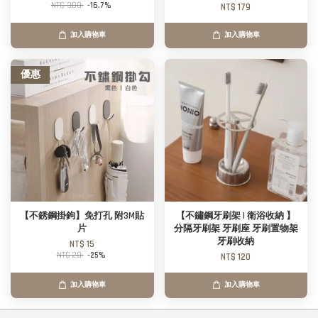
NT$ 300
-16.7%
NT$ 179
加入購物車
加入購物車
優惠
【不銹鋼掛鉤】免打孔 附3M貼
【不鏽鋼牙刷架 | 衛浴收納 】
片
分隔牙刷架 牙刷座 牙刷置物架
牙刷收納
NT$ 15
NT$ 20
-25%
NT$ 120
加入購物車
加入購物車