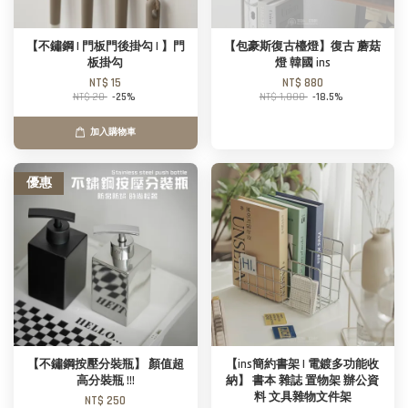
【不鏽鋼 | 門板門後掛勾 | 】門
【包豪斯復古檯燈】復古 蘑菇
板掛勾
燈 韓國 ins
NT$ 15
NT$ 880
NT$ 20
-25%
NT$ 1,080
-18.5%
加入購物車
優惠
【不鏽鋼按壓分裝瓶】 顏值超
【ins簡約書架 | 電鍍多功能收
高分裝瓶 !!!
納】 書本 雜誌 置物架 辦公資
料 文具雜物文件架
NT$ 250