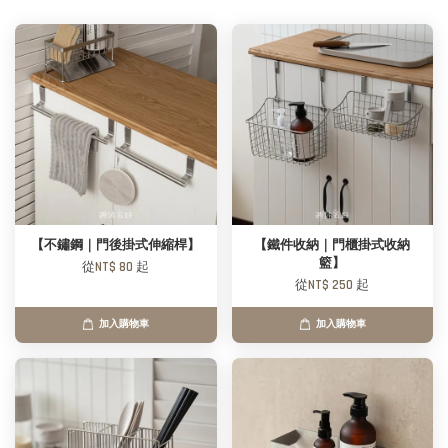
【不鏽鋼｜門後掛式伸縮桿】
【鐵件收納｜門櫃掛式收納
籃】
從
NT$ 80
起
從
NT$ 250
起
加入購物車
加入購物車