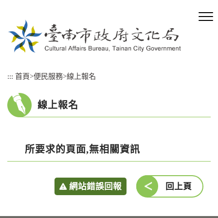
跳
到
主
要
內
容
區
:::
首頁
>
便民服務
>
線上報名
塊
線上報名
所要求的頁面,無相關資訊
網站錯誤回報
回上頁