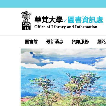
跳
到
主
華梵大學
圖書資訊處
要
內
Office of Library and Information
容
區
圖書館
最新消息
資訊服務
網路