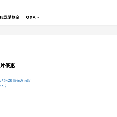
INE送購物金
Q&A
多片優惠