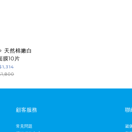
⭐️ 天然棉嫩白
面膜10片
$1,314
$1,800
顧客服務
聯
常見問題
崴