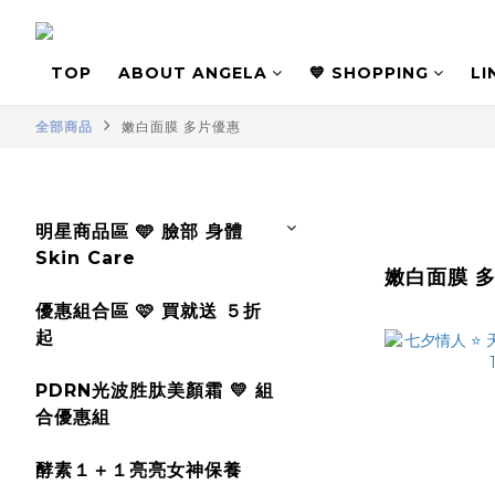
TOP
ABOUT ANGELA
💙 SHOPPING
L
全部商品
嫩白面膜 多片優惠
明星商品區 🩵 臉部 身體
Skin Care
嫩白面膜 
優惠組合區 🩷 買就送 ５折
起
PDRN光波胜肽美顏霜 💛 組
合優惠組
酵素１＋１亮亮女神保養