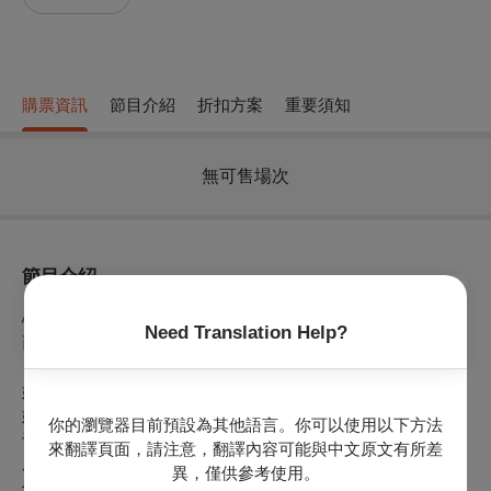
購票資訊
節目介紹
折扣方案
重要須知
無可售場次
節目介紹
心在哪裡，家就在哪裡
Need Translation Help?
而我的心在這，臺灣就是我的家
《因愛啟程》
她 芳華正盛 揮别家人 一待七十年
她 仰望天際 離别戀人 一生獻給上帝
你的瀏覽器目前預設為其他語言。你可以使用以下方法
千萬人的英文老師－彭蒙惠
來翻譯頁面，請注意，翻譯內容可能與中文原文有所差
用英文與音樂 祝福臺灣 連結世界
異，僅供參考使用。
信仰在心中 好奇心在腦中