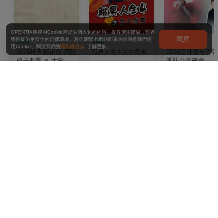
OPENTIX將運用Cookie來提供個人化的內容、提昇使用體驗，也希
同意
望能提供更安全的消費環境。若你瀏覽本網站即表示你同意我們使
戲劇
戲劇
音樂
用Cookie。閱讀我們的
隱私權政策
了解更多。
2026秋天藝術節 四把
職男人生4-笑の祭典
2026亞洲青年管
椅子劇團 ✕ 大衛．吉
團訪台音樂會
塞森《如果我有寫信
給你》
最近瀏覽
《因愛啟程》