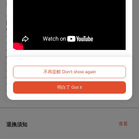
折扣方案
◎身心障礙人士及陪同者1名購票5折優待，入場時應出示身心
障礙手冊，陪同者與身障者需同時入場。
輪椅及陪同席請洽主辦單位(02)7730-2028
。
◎
65歲以上長者，敬老票5折。
◎
空英會員
每筆訂單打
9折 (請輸入優惠認證碼)。
◎9/1起全台新光三越會員每筆訂單打8折，專屬優惠詳情請洽
(06)3030-999 # 2107、2108
◎團體票10張以上
每筆訂單打
8折。
◎誠品會員每筆訂單打95折。
不再提醒 Don't show again
◎臺南文化中心會員每筆訂單打95折(限臺南場)
。
◎
刷國泰世華、富邦、新光、上海商銀、凱基商銀、元大銀行
明白了 Got it
信用卡，
兆豐銀行信用卡，
每筆訂單打95折。
查看
退換須知