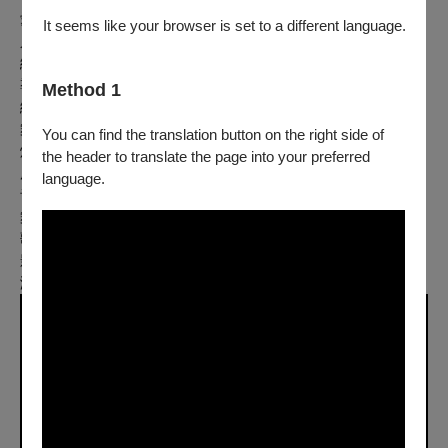
愛是原動力 奉獻是行動力
It seems like your browser is set to a different language.
人很有限，可是靠神什麼都能做！
編 導：謝念祖
導 演：呂曼茵
Method 1
編 劇：王慕天
舞台設計：張哲龍
You can find the translation button on the right side of
燈光設計：黃諾行
the header to translate the page into your preferred
服裝設計：陳佳敏
language.
音樂設計：天韻合唱團
舞蹈設計：郭靜婷
歌唱指導：魏世芬
影像設計：羅士翔
演 出 者：天韻合唱團、空中英語教室師資群