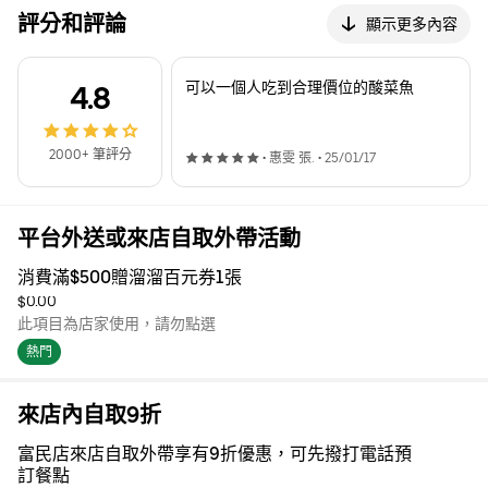
評分和評論
顯示更多內容
可以一個人吃到合理價位的酸菜魚
4.8
2000+ 筆評分
•
惠雯 張.
•
25/01/17
平台外送或來店自取外帶活動
消費滿$500贈溜溜百元券1張
$0.00
此項目為店家使用，請勿點選
熱門
來店內自取9折
富民店來店自取外帶享有9折優惠，可先撥打電話預
訂餐點