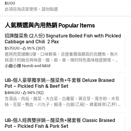
$0.00
此項目為店家使用，請勿點選
人氣精選與內用熱銷 Popular Items
招牌酸菜魚 (2人份) Signature Boiled Fish with Pickled 
Cabbage and Chili  2 Pax
$570.00
 • 
 95% (167)
選用肉質細嫩Q彈、口味鮮美，且營養價值頗高的烏鱧魚，魚片
與湯汁的融合與味道，酸、麻、香、辣的特色風味極度開胃，讓
人很難不扒上一碗飯！
小麻小辣 Numb and Mild
UB-個人豪華獨享鍋－酸菜魚+牛套餐 Deluxe Braised 
Pot – Pickled Fish & Beef Set
$466.00
 • 
 94% (92)
含湯品、肉品、酸菜、大白菜、白蘿蔔、黃豆芽、寬冬粉、木耳
絲、豆腐、鴨血、川丸子、蝦滑、白飯(乙碗)、蜂蜜綠茶(乙杯) *
本產品為熟食產品 *豬肉產地:台灣、加拿大 牛肉:美國
*內容物酸菜、大白菜、白蘿蔔、黃豆芽、寬冬粉、木耳絲無法剔
UB-個人經典雙拼鍋－酸菜魚+豬套餐 Classic Braised 
除
Pot – Pickled Fish & Pork Set
*川丸子(豬肉)、蝦滑為固定食材無法更換