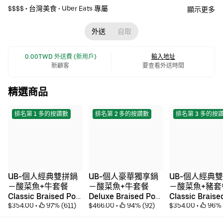
$$$$ •
台灣美食
•
Uber Eats 專屬
顯示更多
外送
自取
 0.00TWD 外送費 (新用戶)
輸入地址
新顧客
要查看外送時間
精選商品
排名第 1 多的按讚數
排名第 2 多的按讚數
排名第 3 多的按
UB-個人經典雙拼鍋
UB-個人豪華獨享鍋
UB-個人經典
－酸菜魚+牛套餐  
－酸菜魚+牛套餐 
－酸菜魚+豬套餐
Classic Braised Pot 
Deluxe Braised Pot 
Classic Braised
– Pickled Fish & 
$354.00
 • 
 97% (611)
– Pickled Fish & 
$466.00
 • 
 94% (92)
– Pickled Fish 
$354.00
 • 
 96% 
Beef Set
Beef Set
Pork Set