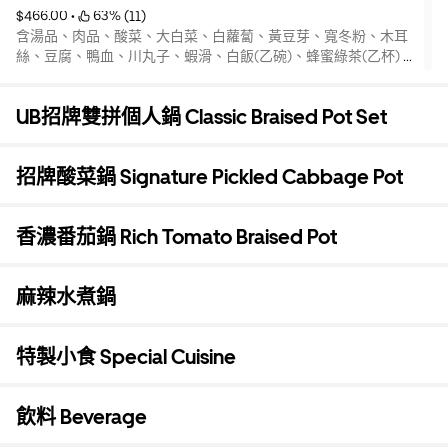
$466.00
 • 
 63% (11)
含湯品、肉品、酸菜、大白菜、白蘿蔔、黃豆芽、寬冬粉、木耳
絲、豆腐、鴨血、川丸子、蝦滑、白飯(乙碗)、蜂蜜綠茶(乙杯) *
本產品為熟食產品 *豬肉產地:台灣、加拿大 牛肉:美國
*內容物酸菜、大白菜、白蘿蔔、黃豆芽、寬冬粉、木耳絲無法剔
UB招牌雙拼個人鍋 Classic Braised Pot Set
除
*川丸子(豬肉)、蝦滑為固定食材無法更換
招牌酸菜鍋 Signature Pickled Cabbage Pot
香濃番茄鍋 Rich Tomato Braised Pot
麻辣水煮鍋
特製小食 Special Cuisine
飲料 Beverage