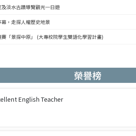
室及淡水古蹟導覽觀光一日遊
序幕，走探人權歷史地景
競賽「景探中原」 (大專校院學生雙語化學習計畫)
榮譽榜
ent English Teacher