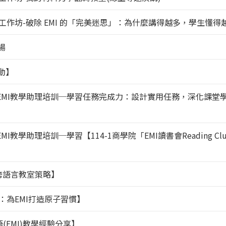
MI工作坊-破除 EMI 的「完美迷思」：為什麼講得越多，學生懂得
二場
活動】
EMI教學助理培訓─學習任務完成力：設計實用任務，深化課堂學習Design 
校EMI教學助理培訓─學習【114-1商學院「EMI讀書會Reading
跨語言教室策略】
ition ：為EMI打造原子習慣】
(EMI)教學經驗分享】