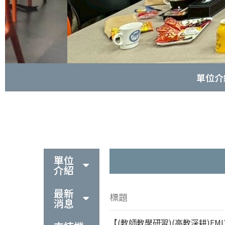
單位介
單位
介紹
最新
標題
消息
【(教師教學研習)(高教深耕)E