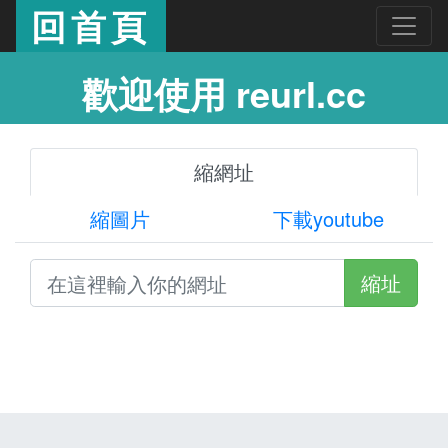
回首頁
歡迎使用 reurl.cc
縮網址
縮圖片
下載youtube
縮址