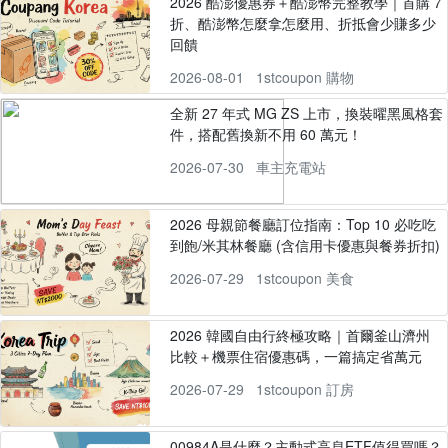
2026 酷澎優惠券＋酷澎幣完整教學｜首購 7
折、酷澎幣怎麼拿怎麼用、折抵會少賺多少
回饋
2026-08-01
1stcoupon 購物
全新 27 年式 MG ZS 上市，換裝曜黑風格套
件，搭配舊換新不用 60 萬元！
2026-07-30
車主充電站
2026 母親節餐廳訂位指南：Top 10 必吃吃
到飽/米其林餐廳 (含信用卡優惠與餐券折扣)
2026-07-29
1stcoupon 美食
2026 韓國自由行終極攻略｜首爾釜山濟州
比較＋機票住宿優惠碼，一篇搞定省萬元
2026-07-29
1stcoupon 訂房
00984A是什麼？主動式高息ETF值得買嗎？