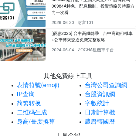
00984A特色、配息機制、投資策略與持股方
向一次看
2026-06-20
財富101
[優惠2025] 台中高鐵轉乘 - 台中高鐵租機車
+公車轉乘交通免費完整攻略
2024-06-04
ZOCHA租機車平台
其他免費線上工具
表情符號(emoji)
台灣公司查詢網
IP查询
台股資訊網
简繁转换
字數統計
二维码生成
日期計算機
身高/長度換算
農曆轉國曆
工具介紹