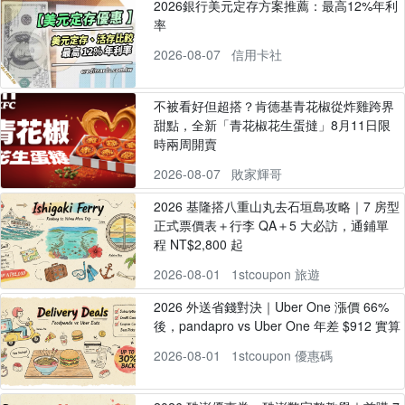
2026銀行美元定存方案推薦：最高12%年利
率
2026-08-07
信用卡社
不被看好但超搭？肯德基青花椒從炸雞跨界
甜點，全新「青花椒花生蛋撻」8月11日限
時兩周開賣
2026-08-07
敗家輝哥
2026 基隆搭八重山丸去石垣島攻略｜7 房型
正式票價表＋行李 QA＋5 大必訪，通鋪單
程 NT$2,800 起
2026-08-01
1stcoupon 旅遊
2026 外送省錢對決｜Uber One 漲價 66%
後，pandapro vs Uber One 年差 $912 實算
2026-08-01
1stcoupon 優惠碼