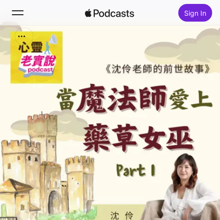
Sign In
Search
Home
New
Top Charts