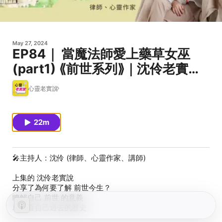
May 27, 2024
EP84｜ 當魔法師愛上藥草女巫
(part1) ⟪前世系列⟫｜沈伶老實說-
沈伶
心靈老實說
22m
🎤主持人：沈伶 (律師、心靈作家、講師)
上集的 沈伶老實說
分享了為何要了解 前世今生？
瞭解自己 前世 的意義
就像看自己過去的歷史