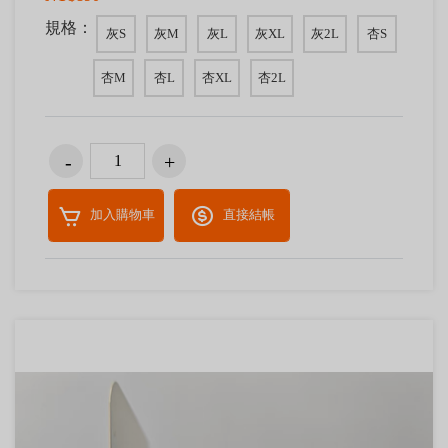
規格：
灰S
灰M
灰L
灰XL
灰2L
杏S
杏M
杏L
杏XL
杏2L
加入購物車
直接結帳