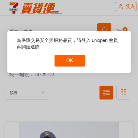
登入
0
面白大丈夫
Reset
為保障交易安全與服務品質，請登入 uniopen 會員
Focus
再開始選購
賣場說明：
OK
每週二為固定出貨日
面白大丈夫劇團
Reset
統一編號：74729722
Focus