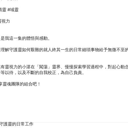
微理解守護靈如何艱難的就人終其一生的日常細瑣事物給予無微不至
就有靈視力的小湛在「闖蕩」靈界、慢慢探索學習過程中，對起心動