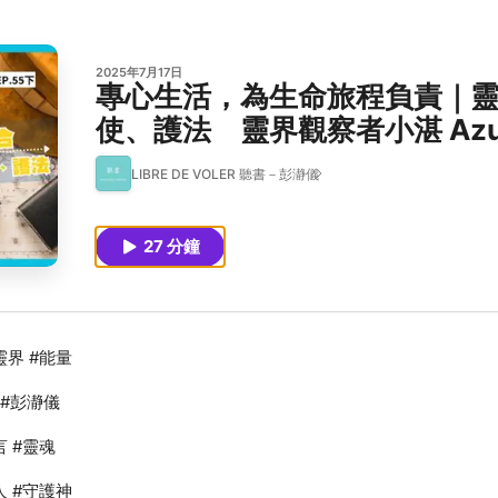
2025年7月17日
專心生活，為生命旅程負責｜
使、護法 靈界觀察者小湛 Azur
界觀察日記 EP55 下
LIBRE DE VOLER 聽書－彭瀞儀
27 分鐘