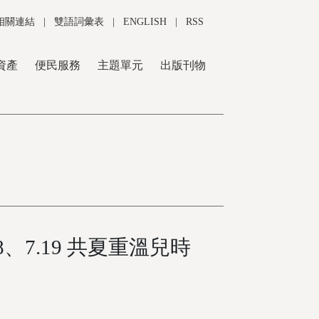
相關連結
|
雙語詞彙表
|
ENGLISH
|
RSS
資產
便民服務
主題單元
出版刊物
8、7.19 共夏重溫兒時