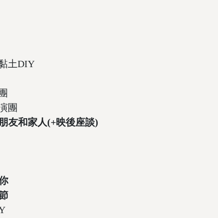
鐵黏土DIY
奏團
表演團
朋友和家人(+映後座談)
你
節
Y