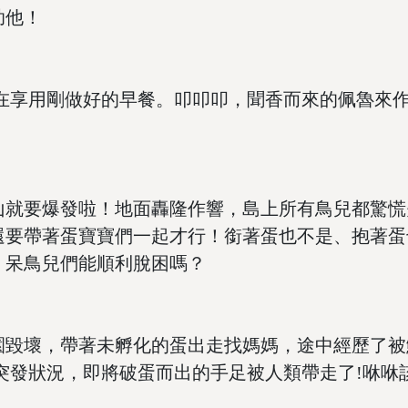
助他！
享用剛做好的早餐。叩叩叩，聞香而來的佩魯來作
就要爆發啦！地面轟隆作響，島上所有鳥兒都驚慌
還要帶著蛋寶寶們一起才行！銜著蛋也不是、抱著蛋
，呆鳥兒們能順利脫困嗎？
毀壞，帶著未孵化的蛋出走找媽媽，途中經歷了被
突發狀況，即將破蛋而出的手足被人類帶走了!咻咻