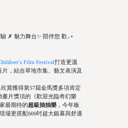
驗 ✗ 魅力舞台✨ 陪伴您 歡⸝⋆
ren’s Film Festival
打造更溫
長片，結合草地市集、藝文表演及
欣賞獲得第57屆金馬獎多項肯定
動畫片獎項的《歡迎光臨奇幻樂
家最期待的
超級抽抽樂
，今年板
場更搭配600吋超大銀幕與舒適