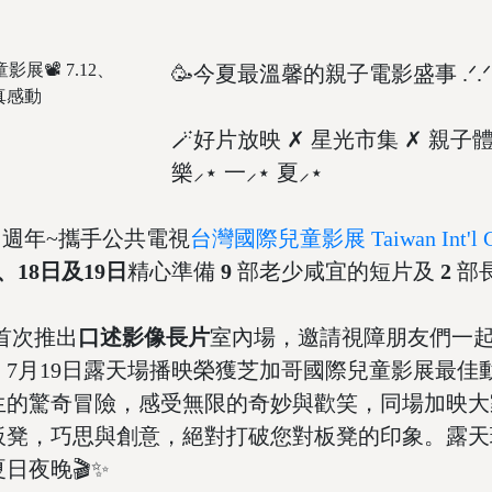
🥳今夏最溫馨的親子電影盛事 .ᐟ.ᐟ
🪄好片放映 ✗ 星光市集 ✗ 親子體
樂⸝⋆ 一⸝⋆ 夏⸝⋆
𝟘 週年~攜手公共電視
台灣國際兒童影展 Taiwan Int'l Child
、18日及19日
精心準備
9
部老少咸宜的短片及
2
部
首次推出
口述影像長片
室內場，邀請視障朋友們一起
7月19日露天場播映榮獲芝加哥國際兒童影展最佳
生的驚奇冒險，感受無限的奇妙與歡笑，同場加映大
凳，巧思與創意，絕對打破您對板凳的印象。露天現
日夜晚🎬✨