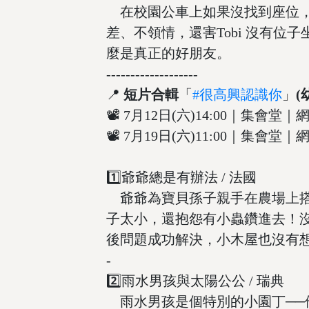
在校園公車上如果沒找到座位，就一
差、不領情，還害Tobi 沒有位
麼是真正的好朋友。
-------------------
📍
短片合輯
「
#很高興認識你
」
(
📽 7月12日(六)14:00｜集會
📽 7月19日(六)11:00｜集會堂
1️⃣爺爺總是有辦法 / 法國
爺爺為寶貝孫子親手在農場上搭
子太小，還抱怨有小蟲鑽進去！
後問題成功解決，小木屋也沒有
-
2️⃣雨水男孩與太陽公公 / 瑞典
雨水男孩是個特別的小園丁──