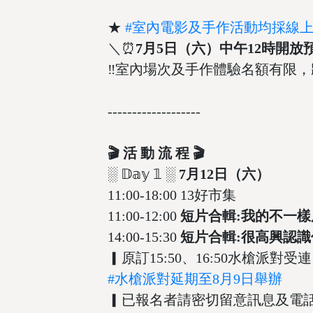
★
#室內電影及手作活動均採線
＼⏰
7月5日（六）中午12時開放
‼️室內場次及手作體驗名額有限，
-------------------
🎬 活 動 流 程 🎬
░ 𝔻𝕒𝕪 𝟙 ░
7月12日（六）
11:00-18:00 13好市集
11:00-12:00
短片合輯:我的不一
14:00-15:30
短片合輯:很高興認識
▎原訂15:50、16:50水槍
#水槍派對延期至8月9日舉辦
▎已報名者請密切留意訊息及電話通