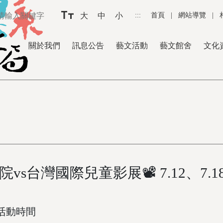
大
中
小
:::
首頁
|
網站導覽
|
關於我們
訊息公告
藝文活動
藝文館舍
文化
院vs台灣國際兒童影展📽 7.12、7.1
活動時間