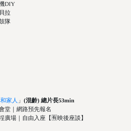
機DIY
卡貝拉
花鼓隊
友和家人
」
(
混齡) 總片長53min
 ‧ 集會堂｜網路預先報名
場 ‧ 禾埕廣場｜自由入座【🈶映後座談】