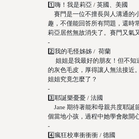
1️⃣嗨！我是莉亞 / 英國、美國
賽門是一位不擅長與人溝通的小男
趣，不僅能回答所有問題，還時
莉亞居然無故消失了。賽門又氣
-
2️⃣我的毛怪姊姊 / 荷蘭
姐姐是我最好的朋友！但不知道
的灰色毛皮，厚得讓人無法接近
姐姐究竟怎麼了？
-
3️⃣耶誕樂憂憂 / 法國
Jane 期待著能和母親共度耶
個當地小孩，過程中她學會敞開
-
4️⃣瘋狂校車衝衝衝 / 德國