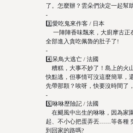
了。怎麼辦？雲朵們決定一起幫
-
3️⃣愛吃鬼來作客 / 日本
一陣陣香味飄來，大廚摩古正在
全部進入貪吃佩魯的肚子了!
-
4️⃣呆鳥大逃亡 / 法國
糟糕，大事不妙了！島上的火山
快點逃，但事情可沒這麼簡單，
先帶那顆？唉呀，快要沒時間了
-
5️⃣咻咻歷險記 / 法國
在颶風中出生的咻咻，因為家園
起、不小心把蛋弄丟……等各種 
到回家的路嗎?