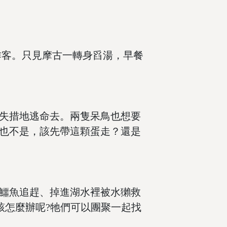
客。只見摩古一轉身舀湯，早餐
失措地逃命去。兩隻呆鳥也想要
也不是，該先帶這顆蛋走？還是
鱷魚追趕、掉進湖水裡被水獺救
該怎麼辦呢?牠們可以團聚一起找