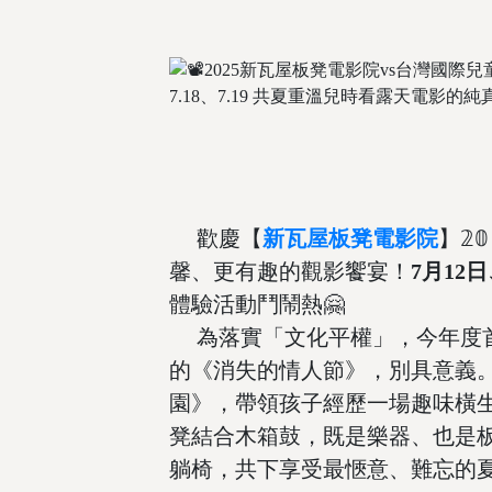
歡慶【
新瓦屋板凳電影院
】𝟚
馨、更有趣的觀影饗宴！
7月12日
體驗活動鬥鬧熱🤗
為落實「文化平權」，今年度
的《消失的情人節》，別具意義。
園》，帶領孩子經歷一場趣味橫
凳結合木箱鼓，既是樂器、也是板
躺椅，共下享受最愜意、難忘的夏