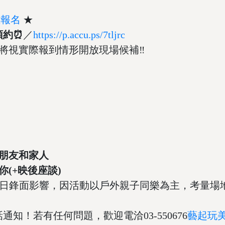
上報名
★
預約
⏰
／
https://p.accu.ps/7tljrc
將視實際報到情形開放現場候補‼️
樣朋友和家人
你(+映後座談)
派對受連日鋒面影響，因活動以戶外親子同樂為主，考量
知！若有任何問題，歡迎電洽03-550676
藝起玩