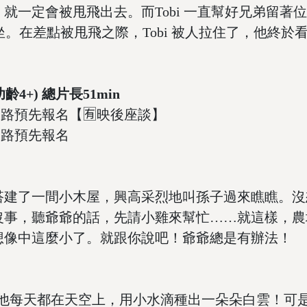
定會被甩飛出去。而Tobi 一直幫好兄弟留著位子
子坐。在差點被甩飛之際，Tobi 被人拉住了，他終
幼齡4+) 總片長51min
堂｜網路預先報名【🈶映後座談】
｜網路預先報名
建了一間小木屋，興高采烈地叫孫子過來瞧瞧。沒
沒事，聽爺爺的話，先請小雞來幫忙……就這樣，農
想像中這麼小了。就跟你說吧！爺爺總是有辦法！
他每天都在天空上，用小水滴種出一朵朵白雲！可