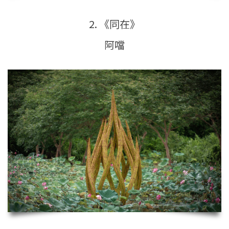
2. 《同在》
阿噹