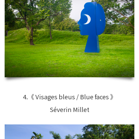
4.《 Visages bleus / Blue faces 》
Séverin Millet