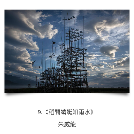
9.《稻間蜻蜓知雨水》
朱威龍