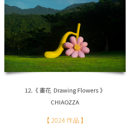
12.《 畫花 Drawing Flowers 》
CHIAOZZA
【 2024 作品 】