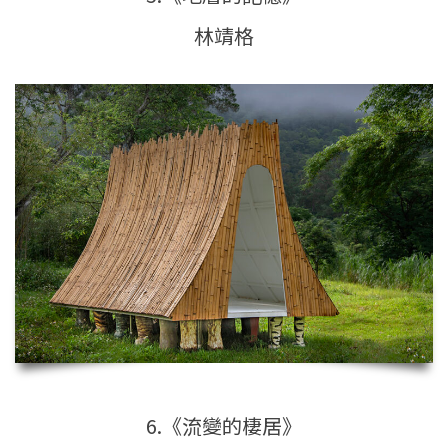
林靖格
6.《流變的棲居》