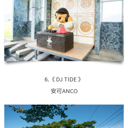
6.《 DJ TIDE 》
安可ANCO