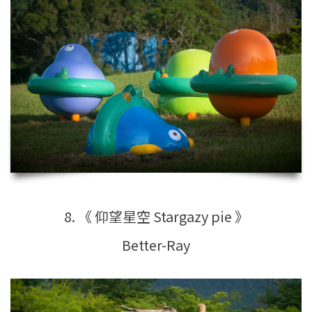
8. 《 仰望星空 Stargazy pie 》
Better-Ray