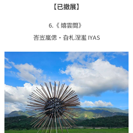
【已撤展】
6.《 嬉雲間》
峇岦嵐偲·旮札涅灆 IYAS