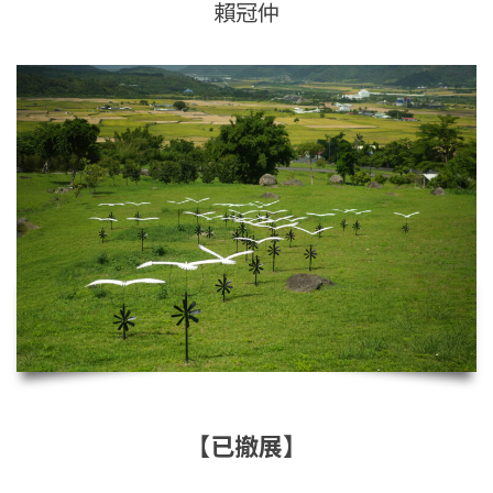
賴冠仲
【已撤展】