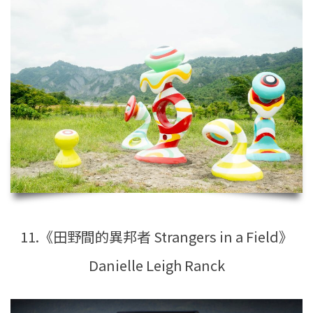
11.《田野間的異邦者 Strangers in a Field》
Danielle Leigh Ranck