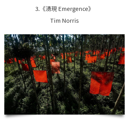
3.《湧現 Emergence》
Tim Norris