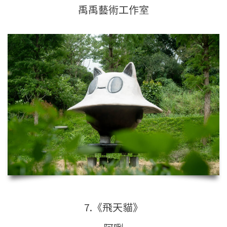
禹禹藝術工作室
7.《飛天貓》