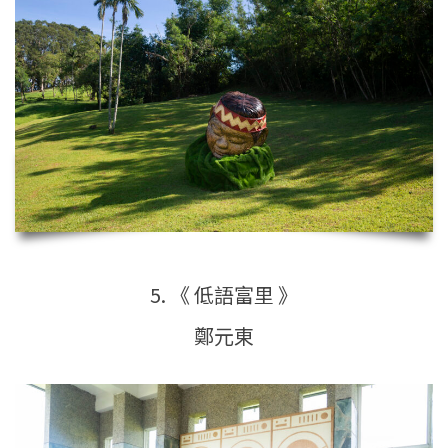
5. 《 低語富里 》
鄭元東