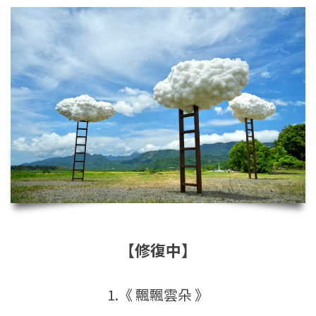
【修復中】
1.《 飄飄雲朵 》