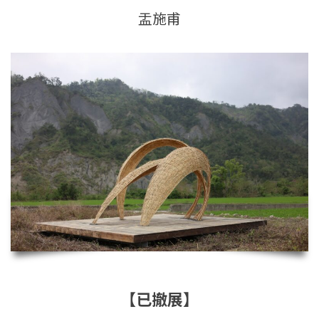
盂施甫
【已撤展】