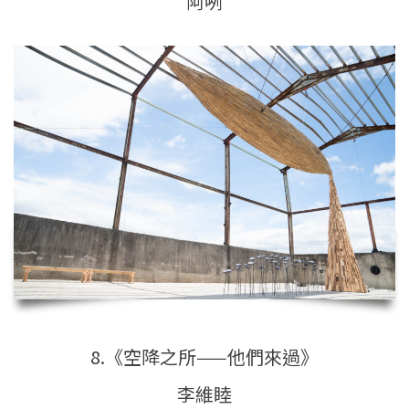
阿咧
8.《空降之所——他們來過》
李維睦