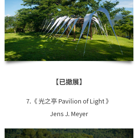
【已撤展】
7.《 光之亭 Pavilion of Light 》
Jens J. Meyer