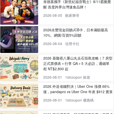
肯德基攜手《新世紀福音戰士》8/11霸脆覺
醒 首度跨界台灣速食品牌！
2026-08-05
敗家輝哥
2026永豐現金回饋JCB卡，日本滿額最高
10%、網購/百貨5%回饋
2026-08-04
信用卡社
2026 基隆搭八重山丸去石垣島攻略｜7 房型
正式票價表＋行李 QA＋5 大必訪，通鋪單
程 NT$2,800 起
2026-08-01
1stcoupon 旅遊
2026 外送省錢對決｜Uber One 漲價 66%
後，pandapro vs Uber One 年差 $912 實算
2026-08-01
1stcoupon 優惠碼