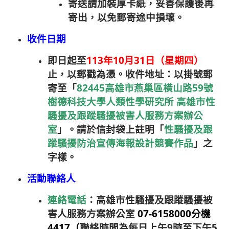
寄送請加裝厚卡紙，妥善保護後再
寄出，以免郵寄途中損壞。
收件日期
即日起至
113年10月31日（星期四）
止，以郵戳為憑。收件地址：以掛號郵
寄至「
82445高雄市燕巢區橫山路59號
樹德科技大學人類性學研究所 高雄市性
騷擾及跟蹤騷擾被害人服務方案辦公
室
」。請於信封袋上註明「
性騷擾及跟
蹤騷擾防治宣傳海報設計競賽作品
」之
字樣。
活動聯絡人
連絡電話
：高雄市性騷擾及跟蹤騷擾被
害人服務方案辦公室
07-6158000分機
4417（
聯絡時間為每日上午9時至下午5