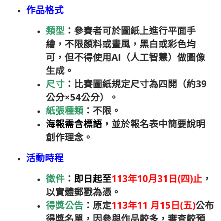
作品格式
類型
：參賽者可於圖紙上進行平面手
繪，不限顏料或畫風，黑白或彩色均
可，但不得使用AI（人工智慧）做圖像
生成。
尺寸
：比賽圖紙規定尺寸為四開（約39
公分×54公分）。
紙張種類
：不限。
海報需含標語，
並於報名表中簡要說明
創作理念。
活動時程
徵件
：
即日起至
113年10月31日(四)止
，
以實體郵戳為憑。
得獎公告
：原定
113年11 月15日(五)
公布
得獎名單，因參與作品較多，審查較預