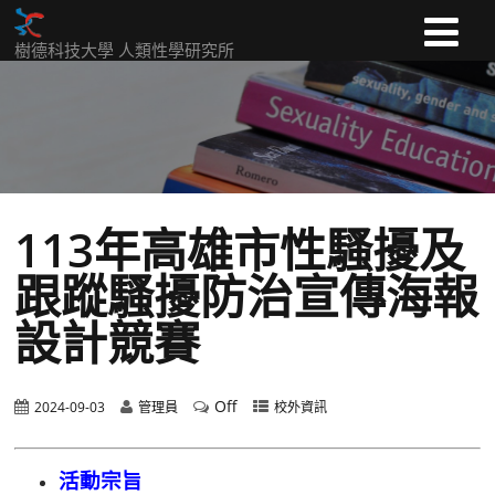
樹德科技大學 人類性學研究所
113年高雄市性騷擾及
跟蹤騷擾防治宣傳海報
設計競賽
Off
2024-09-03
管理員
校外資訊
活動宗旨