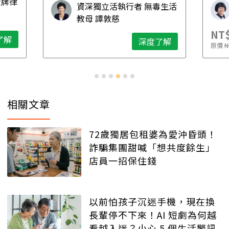
金牌律
資深獨立活執行者 無毒生活
想清楚！
教母 譚敦慈
NT$
了解
深度了解
原價
N
相關文章
72歲獨居包租婆為愛沖昏頭！
詐騙集團甜喊「想共度餘生」
店員一招保住錢
以前怕孩子沉迷手機，現在換
長輩停不下來！AI 短劇為何越
看越入迷？小心 5 個生活警訊