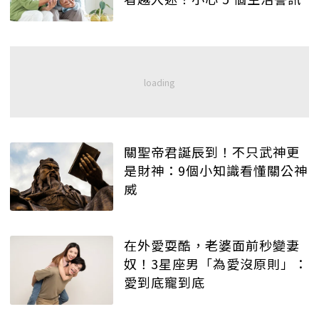
關聖帝君誕辰到！不只武神更
是財神：9個小知識看懂關公神
威
在外愛耍酷，老婆面前秒變妻
奴！3星座男「為愛沒原則」：
愛到底寵到底