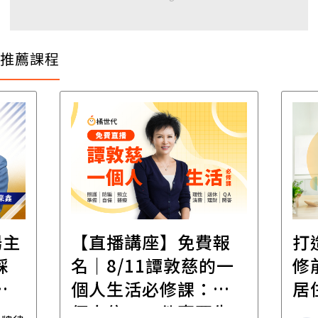
推薦課程
場主
【直播講座】免費報
打
踩
名｜8/11譚敦慈的一
修
職
個人生活必修課：一
居
個人住，五件事要先