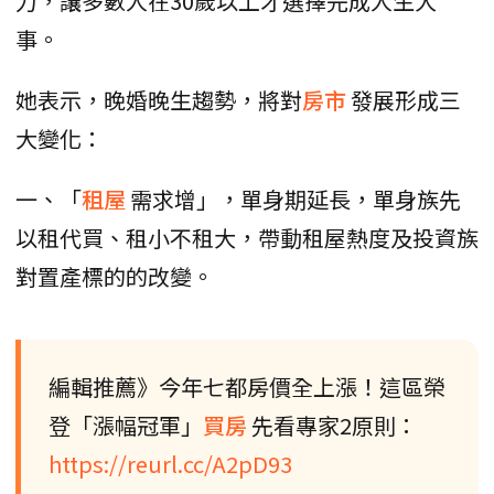
力，讓多數人在30歲以上才選擇完成人生大
事。
她表示，晚婚晚生趨勢，將對
房市
發展形成三
大變化：
一、「
租屋
需求增」，單身期延長，單身族先
以租代買、租小不租大，帶動租屋熱度及投資族
對置產標的的改變。
編輯推薦》今年七都房價全上漲！這區榮
登「漲幅冠軍」
買房
先看專家2原則：
https://reurl.cc/A2pD93