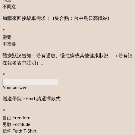
同意
不同意
加購來回接駁車需求：
(集合點：
台中烏日高鐵站)
*
需要
不需要
醫療狀況告知：若有過敏、慢性病或其他健康狀況，（若有請
在報名表中註明）。
*
Your answer
贈送學院T-Shirt 請選擇款式：
*
自由 Freedom
勇敢 Fortitude
信仰 Faith T-Shirt