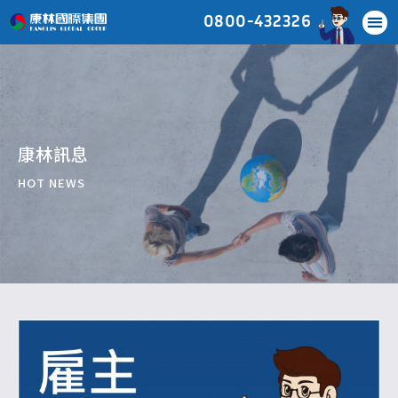
0800-432326
關於康林
服務項目
移工申請
移工管理
國際服務
康林雜誌
最新消息
常見問題
聯絡我們
康林訊息
HOT NEWS