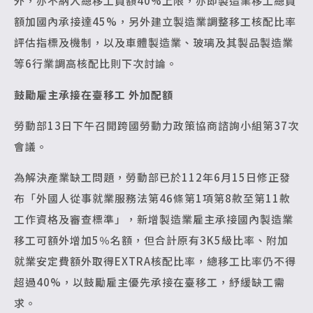
外，亦不納入總移工員額40%上限，亦即製造業移工總員
額加國內承接達45%，另外建立製造業調整移工核配比率
評估指標及機制，以及車體製造業、玻璃及其製品製造業
等6行業調高核配比則下次討論。
鼓勵雇主承接在臺移工 外加配額
勞動部13日下午召開跨國勞動力政策協商諮詢小組第37次
會議。
為解決產業缺工問題，勞動部已於112年6月15日修正發
布「外國人從事就業服務法第46條第1項第8款至第11款
工作資格及審查標準」，新增製造業雇主承接國內製造業
移工可額外增加5％名額，但合計原有3K5級比率、附加
就業安定費額外取得EXTRA核配比率，總移工比率仍不得
超過40%，以鼓勵雇主優先承接在臺移工，紓緩缺工需
求。