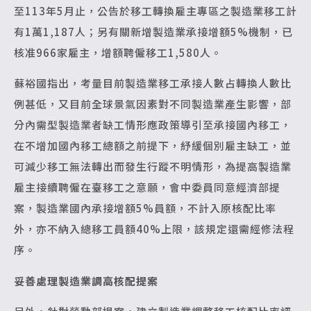
至113年5月止，公告於移工轉換雇主專區之製造業移工計
有1萬1,187人；另有關新增製造業承接增額5%機制，已
核准966家雇主，增額聘僱移工1,580人。
蘇裕國指出，考量目前製造業移工承接人數占轉換人數比
例甚低，又目前全球景氣因素對不同製造業產生影響，部
分內需型製造業者缺工情形應政策導引至承接國內移工，
在不增加國內移工總額之前提下，紓緩個別雇主缺工，並
可減少移工無法轉出而發生行蹤不明情形，為提高製造業
雇主接續聘僱在臺移工之意願，會中委員同意經濟部提
案，製造業國內承接增額5%員額，不計入原核配比率
外，亦不納入總移工員額40%上限，該規定還需經修法程
序。
妥善處理製造業調高核配提案