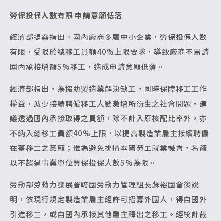
勞保投保人數有限 申請意願低落
經濟部提案指出，國內廠商多屬中小企業，勞保投保人數
有限，受限於總移工員額40%上限要求，導致廠商不易請
國內承接增額5%移工，造成申請意願低落。
經濟部指出，為協助製造業解決缺工，同時保障移工工作
權益，減少接續聘僱移工人數激增所衍生之社會問題，建
議透過國內承接取得之員額，除不計入原核配比率外，亦
不納入總移工員額40%上限，以提高製造業雇主接續聘僱
在臺移工之意願；惟為避免排擠本國勞工就業機會，名額
以不超過事業單位勞保投保人數5%為限。
勞動部勞動力發展署跨國勞動力管理組長蘇裕國會後說
明，依現行規定製造業雇主經許可招募外國人，得自國外
引進移工，或自國內承接其他雇主釋出之移工。經統計截