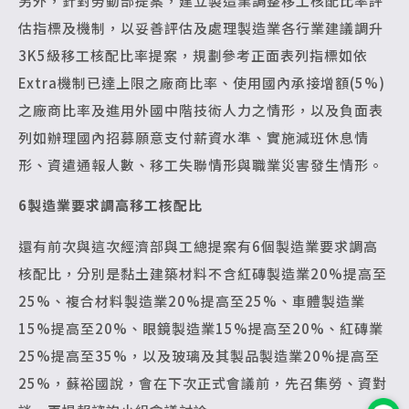
另外，針對勞動部提案，建立製造業調整移工核配比率評
估指標及機制，以妥善評估及處理製造業各行業建議調升
3K5級移工核配比率提案，規劃參考正面表列指標如依
Extra機制已達上限之廠商比率、使用國內承接增額(5%)
之廠商比率及進用外國中階技術人力之情形，以及負面表
列如辦理國內招募願意支付薪資水準、實施減班休息情
形、資遣通報人數、移工失聯情形與職業災害發生情形。
6
製造業要求調高移工核配比
還有前次與這次經濟部與工總提案有6個製造業要求調高
核配比，分別是黏土建築材料不含紅磚製造業20%提高至
25%、複合材料製造業20%提高至25%、車體製造業
15%提高至20%、眼鏡製造業15%提高至20%、紅磚業
25%提高至35%，以及玻璃及其製品製造業20%提高至
25%，蘇裕國說，會在下次正式會議前，先召集勞、資對