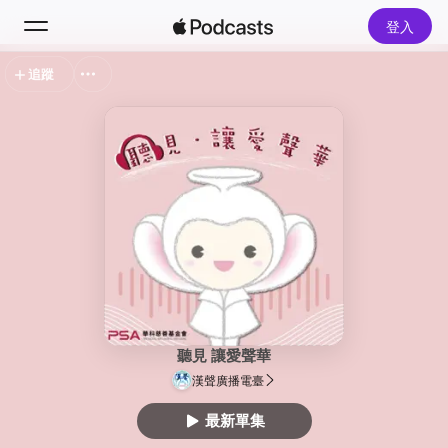
登入
追蹤
搜尋
首頁
新發現
熱門排行榜
聽見 讓愛聲華
漢聲廣播電臺
最新單集