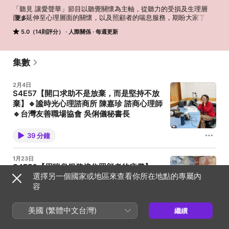
「聽見 讓愛聲華」節目以聽覺關懷為主軸，從聽力的受損及生理層
面，延伸至心理層面的關懷，以及照顧者的喘息服務，期盼大家了解
更多
聽覺照護之迫切，提高對聽力保健的關注。

5.0（14則評分）
人際關係
每週更新
同時推廣「減噪取靜」的環保概念，營造安靜舒適的社區環境，提升
優質的公民素養。

--

集數
Hosting provided by SoundOn
2月4日
S4E57【開口求助不是放棄，而是堅持不放
棄】🔹謐時光心理諮商所 陳嘉珍 諮商心理師
🔹台灣友善職場協會 吳俐儀秘書長
白天在職場撐起責任，下班後回到家繼續照顧父母、陪
伴孩子， 三明治世代常在兩頭拉扯中，把疲憊默默吞
39 分鐘
下。 但其實，看見自己需要協助，願意開口求助，本身
就是一種勇氣。 我們邀請: 🔹謐時光心理諮商所 陳嘉珍
諮商心理師 🔹台灣友善職場協會 吳俐儀秘書長 一起談
1月23日
照顧者的心理壓力、界線建立，也談企業如何成為真正
S4E56【用喘息服務接住照顧者的疲憊】🔹
的後盾。 你不是不夠努力，只是承擔得太多。 這一集，
選擇另一個國家或地區來查看你所在地點的專屬內
天使心家族社會福利基金會 林佳旻 社工師
陪你把重擔分一些出去，找回支持的可能。 🎧 節目收
聽 Apple Podcasts https://reurl.cc/6dWyn5 Spotify
容
🔹 華科慈善基金會 中部中心 黃俊賢 主任
https://reurl.cc/XRoeKa SoundOn
在身心障礙者家庭中，照顧者往往是最晚被看見、也最
https://reurl.cc/rvpaW1 YouTube
少被照顧的一群人。 長時間的身心付出，讓「撐住」成
https://reurl.cc/p9gzMr 【《聽見 讓愛聲華》由漢聲廣
41 分鐘
美國 (繁體中文台灣)
繼續
為日常，卻很少有機會真正休息。 本集節目我們邀請 🔹
播電臺與華科慈善基金會共同製播，謝若男主持】 --
天使心家族社會福利基金會 林佳旻 社工師 🔹 華科慈善
Hosting provided by SoundOn
基金會 中部中心 黃俊賢 主任 一起聊聊「喘息服務」如