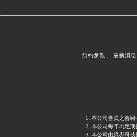
預約參觀
最新消息
1. 本公司會員之
2. 本公司每年均定
3. 本公司由綠界科