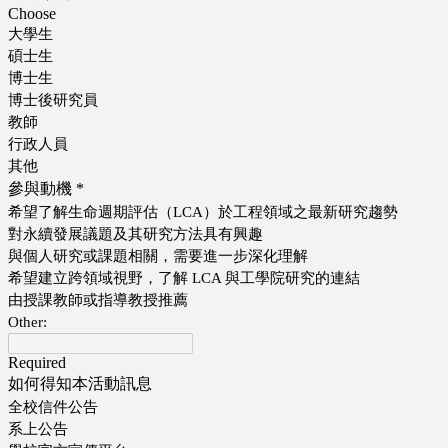
Choose
大學生
碩士生
博士生
博士後研究員
教師
行政人員
其他
參與動機
*
希望了解生命週期評估（LCA）於工程領域之最新研究趨勢
對永續發展議題及其研究方法具有興趣
與個人研究或課題相關，需要進一步深化理解
希望建立跨領域視野，了解 LCA 與工學院研究的連結
由授課教師或指導教授推薦
Other:
Required
如何得知本活動訊息
全校信件公告
系上公告