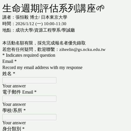
生命週期評估系
講者：張恒毅 博士/ 日本東京大學
時間：2026/1/12 (一) 10:00-11:30
地點：成功大學/資源工程學系/學誠廳
本活動名額有限，採先完成報名者優先錄取
若您有任何疑問，歡迎聯繫：
ziheelin@gs.ncku.edu.tw
* Indicates required question
Email
*
Record my email address with my response
姓名
*
Your answer
電子郵件 Email
*
Your answer
學校/系所
*
Your answer
身分類別
*