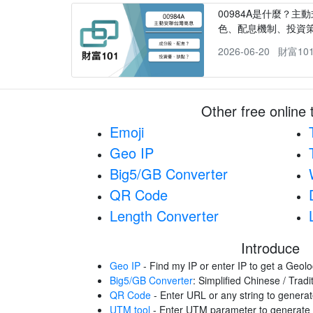
00984A是什麼？主動
色、配息機制、投資
2026-06-20
財富10
Other free online 
Emoji
Geo IP
Big5/GB Converter
QR Code
Length Converter
Introduce
Geo IP
- Find my IP or enter IP to get a Geolo
Big5/GB Converter
: Simplified Chinese / Trad
QR Code
- Enter URL or any string to gener
UTM tool
- Enter UTM parameter to generat