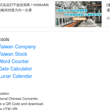
式高息ETF值得買嗎？00984A特
[
策略與持股方向一次看
1
2
tools
Taiwan Company
Taiwan Stock
Word Counter
Date Calculator
Lunar Calendar
cation.
itional Chinese Converter.
ate a QR Code and download.
e a UTM URL.