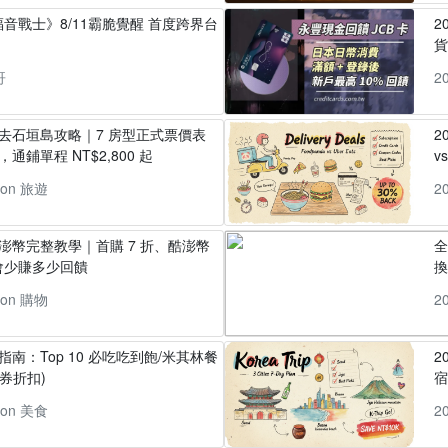
音戰士》8/11霸脆覺醒 首度跨界台
2
貨
哥
2
丸去石垣島攻略｜7 房型正式票價表
2
通鋪單程 NT$2,800 起
v
pon 旅遊
2
酷澎幣完整教學｜首購 7 折、酷澎幣
全
會少賺多少回饋
換
pon 購物
2
指南：Top 10 必吃吃到飽/米其林餐
2
券折扣)
pon 美食
2