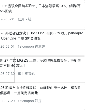
026永豐現金回饋JCB卡，日本滿額最高10%、網購/百
5%回饋
026-08-04
信用卡社
026 外送省錢對決｜Uber One 漲價 66% 後，pandapro
s Uber One 年差 $912 實算
026-08-01
1stcoupon 優惠碼
新 27 年式 MG ZS 上市，換裝曜黑風格套件，搭配舊
新不用 60 萬元！
026-07-30
車主充電站
026 韓國自由行終極攻略｜首爾釜山濟州比較＋機票住
宿優惠碼，一篇搞定省萬元
026-07-29
1stcoupon 訂房