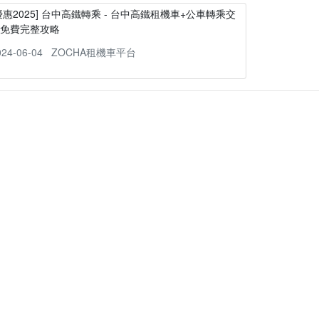
優惠2025] 台中高鐵轉乘 - 台中高鐵租機車+公車轉乘交
通免費完整攻略
024-06-04
ZOCHA租機車平台