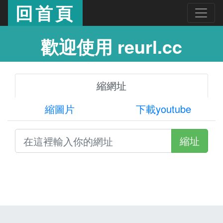
回首頁
歡迎使用 reurl.cc
縮網址
縮圖片
下載youtube
縮址