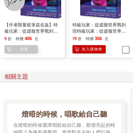
【作者限量親筆簽名版】特
特級玩家：從虛擬世界戰到
級玩家：從虛擬世界戰到現
現特級玩家：從虛擬世界戰
特級玩家：從虛擬世界戰到
到現實人生，絕不服輸的英
405
356
9
折
特價
元
79
折
特價
元
現實人生，絕不服輸的英雄
雄之路
停售
加入購物車
之路
相關主題
燈暗的時候，唱歌給自己聽
在燈暗的時候選擇唱歌給自己聽，那燈亮起的時
候呢？為擁有過夢想、曾面對失去的人們引路，