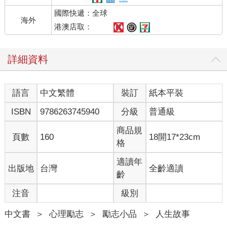
國際快遞：全球
海外
港澳店取：
詳細資料
語言
中文繁體
裝訂
紙本平裝
ISBN
9786263745940
分級
普通級
商品規
頁數
160
18開17*23cm
格
適讀年
出版地
台灣
全齡適讀
齡
注音
級別
中文書
＞
心理勵志
＞
勵志小品
＞
人生故事