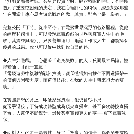
「無論是讀書考試、甚至是投資理財、經營戰隊的時刻，有時候
遇到了重要或困難的決定，我在心裡評估的時候，總是想起那些
年在課堂上專心思考遊戲戰略的我。其實，那完全是一樣的。」
完整公開「丁特」從小至今，在電競世界沉浮的心路歷程。從他
的經歷和感悟中，可以發現電競遊戲的世界與真實人生中的勝
敗，其實並無差別。只要善加運用，無論工作或人生，都能擁有
優異的成果。你也可以從中找到你自己的路。
◆人生如遊戲。一心想著「避免失敗」的人，反而最容易輸。懂
得變通，才能一直贏！
「電競遊戲中複雜的戰術推演，讓我懂得如何推估不同選擇帶來
的價值與累積力度，而這個技能，在我的人生中帶來很大的幫
助。」
在實踐夢想的路上，即便歷經風雨，他仍奮戰不息。
從選手退役，丁特成功轉型成為頂尖直播主。甚至多次轉換直播
平台，人氣仍不斷攀升。最後甚至實踐更大的夢──買下電競戰
隊。
◆面對人生的每一場競技，除了「想贏」的信念，你必須要有輸