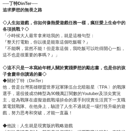
──丁特DinTer──
追求夢想的無畏之路
◇
人生如遊戲，你如何像熱愛遊戲任務一樣，瘋狂愛上生命中的
各項挑戰？◇
「小時候大人最常拿來唸我的，就是這種句型：
『整天打電動，你以後是能靠這個吃飯喔？』
『不能啊，當然不能！但是靠這個，我吃飯可以吃得開心一點，
這不也是很重要的事嗎？』」
◇
這不只是一本寫給年輕人關於實踐夢想的勵志書，也是你的孩
子會慶幸你讀過的書◇
◆關於丁特（DinTer）
他，曾是台灣英雄聯盟世界冠軍隊伍台北暗殺星〈TPA 〉的戰隊
選手，退役後成功轉型為90幾萬訂閱數的Youtuber及頂尖實況
主，從為戰隊在虛擬遊戲戰場拚命的選手到現實生活買下一支職
業電競戰隊。在他身上，驗證了人生不過就是一場打怪升級的遊
戲，努力思考和突破，才能一直贏！
◆他說：人生就是現實版的戰略遊戲