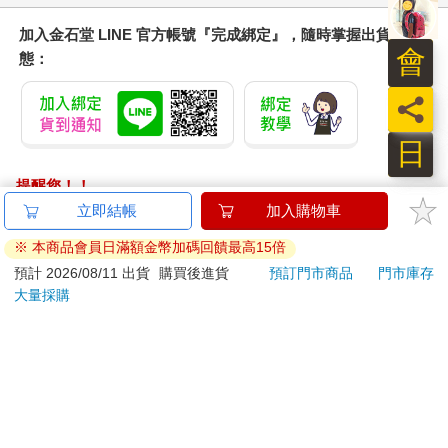
加入金石堂 LINE 官方帳號『完成綁定』，隨時掌握出貨動
會
態：
員
日
提醒您！！
金石堂及銀行均不會請您操作ATM! 如接獲電話要求您前往
立即結帳
加入購物車
ATM提款機，請不要聽從指示，以免受騙上當！
※ 本商品會員日滿額金幣加碼回饋最高15倍
退換貨須知：
預計 2026/08/11 出貨
購買後進貨
預訂門市商品
門市庫存
大量採購
**提醒您，鑑賞期不等於試用期，退回商品須為全新狀態**
依據「消費者保護法」第19條及行政院消費者保護處公告之
「通訊交易解除權合理例外情事適用準則」，以下商品購買
後，除商品本身有瑕疵外，將不提供7天的猶豫期：
易於腐敗、保存期限較短或解約時即將逾期。（如：生
鮮食品）
依消費者要求所為之客製化給付。（客製化商品）