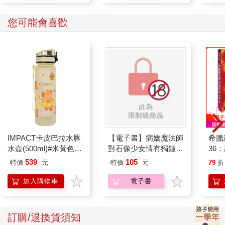
您可能會喜歡
IMPACT卡皮巴拉水豚
【電子書】病嬌魔法師
希臘
水壺(500ml)#米黃色
對石像少女情有獨鍾
36
IM00B18YL
——魔女融化在愛徒的
539
105
特價
元
特價
元
79
折
熱吻裡【漫畫版】(1)
加入購物車
電子書
訂購/退換貨須知