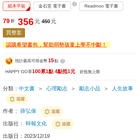
?
紙本平裝
金石堂 電子書
Readmoo 電子書
356
79
折
元
450
元
買整套
認購希望書包，幫助弱勢孩童上學不中斷！
15
預計最高可得金幣
點
?
100累1點 4點抵1元
HAPPY GO享
折抵無上限
分類：
中文書
＞
心理勵志
＞
勵志小品
＞
人生故事
追蹤
作者：
薛弘偉
追蹤
出版社：
時報文化
追蹤
出版日：
2023/12/19