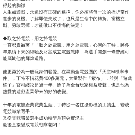
得起的胸襟
人生如遊戲，永遠沒有正確的選擇，你必須將每一次的挫折當作
進步的良機。了解即便失敗了，也只是生命中的轉折。當機立
斷、勇敢選擇，才能做出不後悔的決定！
◆取之於電競，用之於電競
一直都貫徹著「「取之於電競，用之於電競」心態的丁特，將多
年累積下來的經驗及財富成立電競戰隊，為選手開創一條曾經可
能屬於他的輝煌道路。
他更勇於為一般玩家們發聲。在轟動全電競圈的「天堂M機率事
件」，丁特不惜花費400多萬元，大量製作「紫布」，並與「遊戲
橘子」官司纏訟超過一年。除了為全台玩家權益發聲，也是他為
熱愛的遊戲產業帶來的好的改變。
十年的電競產業職業生涯，丁特從一名扛攝影機的工讀生，變成
電競職業選手，
又從電競職業選手成功轉型為頂尖實況主
最後直接變成電競戰隊老闆！