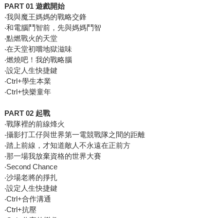
PART 01 遊戲開始
‧我與魔王媽媽的戰略交鋒
‧和電腦鬥智前，先與媽媽鬥智
‧點燃戰火的天堂
‧在天堂初嚐地獄滋味
‧燃燒吧！我的戰略腦
‧設定人生快捷鍵
‧Ctrl+學生本業
‧Ctrl+快樂童年
PART 02 起戰
‧戰隊裡的前線烽火
‧攝影打工仔與世界第一電競戰隊之間的距離
‧踏上前線，才知道敵人不永遠在正前方
‧那一場我放棄資格的世界大賽
‧Second Chance
‧沙場老將的掙扎
‧設定人生快捷鍵
‧Ctrl+合作溝通
‧Ctrl+抗壓