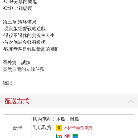
‧Ctrl+分享的樂趣
‧Ctrl+金錢態度
第三章 策略佈局
‧現實版經營戰略遊戲
‧退役不退休的實況主人生
‧首次施展金錢召喚術
‧戰隊老闆是難度最高的補師
番外篇：試煉
突然展開的支線任務
後記
配送方式
國內宅配：本島、離島
到店取貨：
台灣
不限金額免運費