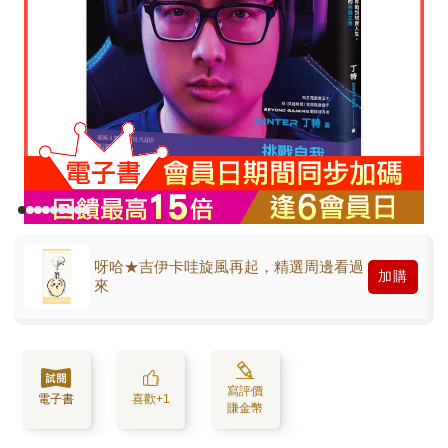
呀哈★吉伊卡哇旋風再起，精選周邊看過
加購
來
寫評價
電子書
喜歡+1
賺金幣