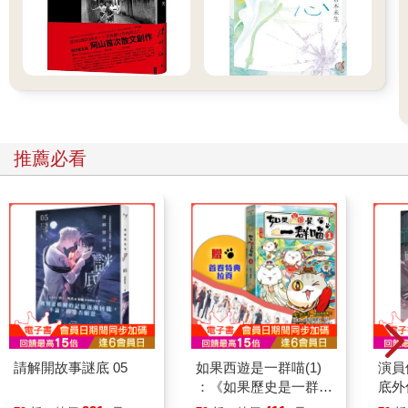
推薦必看
請解開故事謎底 05
如果西遊是一群喵(1)
演員
：《如果歷史是一群
底外
喵》作者最新力作，附