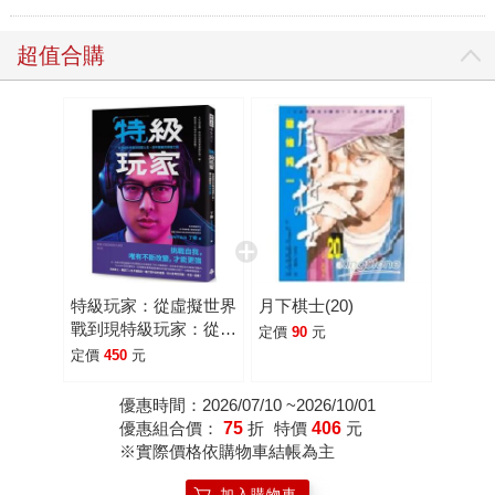
超值合購
特級玩家：從虛擬世界
月下棋士(20)
戰到現特級玩家：從虛
定價
90
元
擬世界戰到現實人生，
定價
450
元
絕不服輸的英雄之路
優惠時間：2026/07/10 ~2026/10/01
優惠組合價：
75
折
特價
406
元
※實際價格依購物車結帳為主
加入購物車