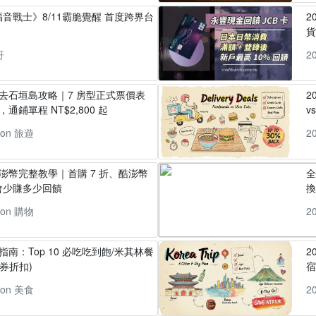
音戰士》8/11霸脆覺醒 首度跨界台
2
貨
哥
2
丸去石垣島攻略｜7 房型正式票價表
2
通鋪單程 NT$2,800 起
v
pon 旅遊
2
酷澎幣完整教學｜首購 7 折、酷澎幣
全
會少賺多少回饋
換
pon 購物
2
指南：Top 10 必吃吃到飽/米其林餐
2
券折扣)
pon 美食
2