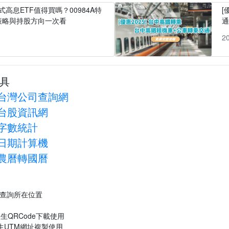
式高息ETF值得買嗎？00984A特
[
策略與持股方向一次看
1
2
具
台灣公司查詢網
台股資訊網
字數統計
日期計算機
農曆轉國曆
P查詢所在位置
生QRCode下載使用
生UTM網址複製使用