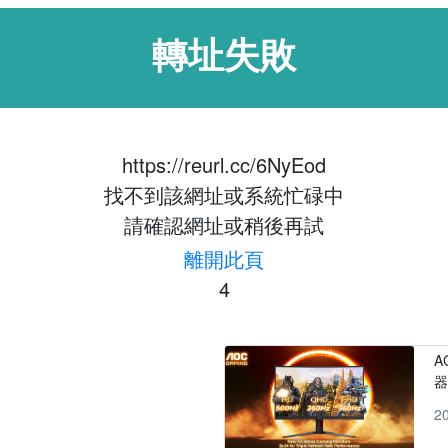
轉址失敗
https://reurl.cc/6NyEod
找不到該網址或系統忙碌中
請確認網址或稍後再試
離開此頁
4
A
2