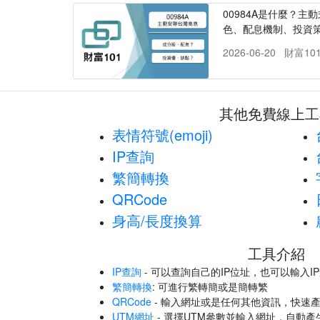
00984A是什麼？主動
色、配息機制、投資
2026-06-20
財富10
其他免費線上工
表情符號(emoji)
IP查詢
繁簡轉換
QRCode
身高/長度換算
工具介紹
IP查詢
- 可以查詢自己的IP位址，也可以輸入I
繁簡轉換
: 可進行繁轉簡或是簡轉繁
QRCode
- 輸入網址或是任何其他資訊，快速產
UTM網址
- 選擇UTM參數並輸入網址，自動產