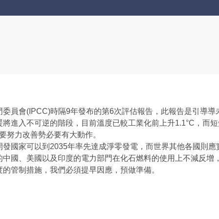
委員會(IPCC)時隔9年發布的第6次評估報告，此報告是引導
將進入不可逆的階段，目前溫度已較工業化前上升1.1°C，而短短
，要努力改善勢必要有大動作。
發國家可以到2035年率先達成淨零發電，而世界其他各國則應實
的中國、美國以及印度的電力部門在化石燃料的使用上不減反增
度的管制措施，我們必須提早因應，預做準備。