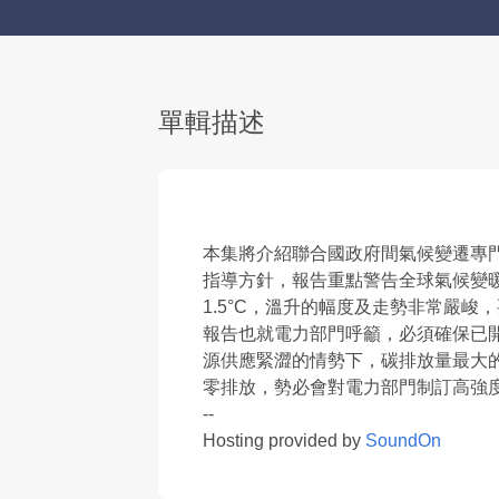
單輯描述
本集將介紹聯合國政府間氣候變遷專門
指導方針，報告重點警告全球氣候變暖
1.5°C，溫升的幅度及走勢非常嚴峻
報告也就電力部門呼籲，必須確保已開
源供應緊澀的情勢下，碳排放量最大
零排放，勢必會對電力部門制訂高強
--
Hosting provided by
SoundOn