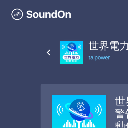
世界電
taipower
世
警
動