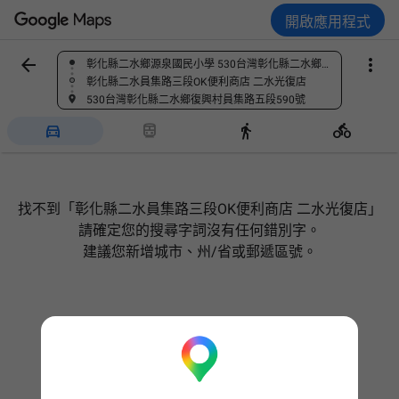
開啟應用程式



彰化縣二水鄉源泉國民小學 530台灣彰化縣二水鄉大園村員集路二段316號
尋找地點
彰化縣二水員集路三段OK便利商店 二水光復店
530台灣彰化縣二水鄉復興村員集路五段590號




找不到「彰化縣二水員集路三段OK便利商店 二水光復店」
請確定您的搜尋字詞沒有任何錯別字。
建議您新增城市、州/省或郵遞區號。