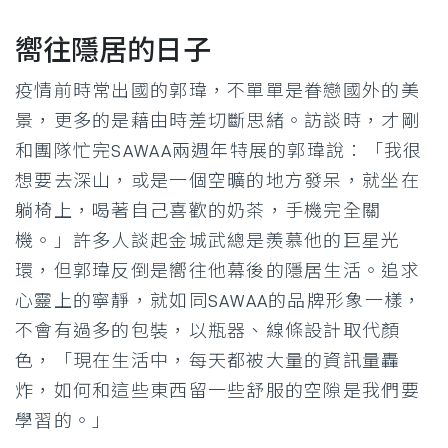
嚮往隱居的日子
疫情前時常出國的郭瑋，不單單是眷戀國外的美
景，更多的是藉由時差切斷思緒。訪談時，才剛
和團隊忙完SAWAA兩週年特展的郭瑋說：「我很
想要去深山，或是一個空曠的地方發呆，就坐在
躺椅上，喝著自己喜歡的奶茶，手機完全關
機。」許多人談起金城武總是羨慕他的巨星光
環，但郭瑋反倒是嚮往他幕後的隱居生活。追求
心靈上的寧靜，就如同SAWAA的品牌形象一樣，
不會有過多的包裝，以瓶器、線條設計取代顏
色，「現在生活中，每天都被大量的資訊量轟
炸，如何和這些東西留一些舒服的空隙是我們要
學習的。」