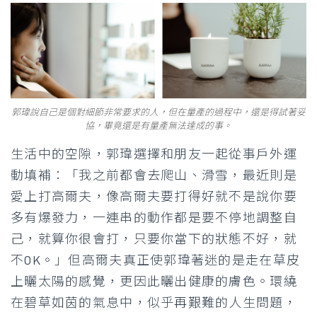
郭瑋說自己是個對細節非常要求的人，但在量產的過程中，還是得試著妥
協，畢竟還是有量產無法達成的事。
生活中的空隙，郭瑋選擇和朋友一起從事戶外運
動填補：「我之前都會去爬山、滑雪，最近則是
愛上打高爾夫，像高爾夫要打得好就不是說你要
多有爆發力，一連串的動作都是要不停地調整自
己，就算你很會打，只要你當下的狀態不好，就
不OK。」但高爾夫真正使郭瑋著迷的是走在草皮
上曬太陽的感覺，更因此曬出健康的膚色。環繞
在碧草如茵的氣息中，似乎再艱難的人生問題，