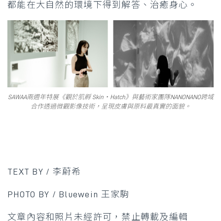
都能在大自然的環境下得到解答、治癒身心。
SAWAA兩週年特展《觀於肌孵 Skin・Hatch》與藝術家團隊NANONANO跨域
合作透過微觀影像技術，呈現皮膚與原料最真實的面貌。
TEXT BY / 李蔚希
PHOTO BY / Bluewein 王家駒
文章內容和照片未經許可，禁止轉載及編輯