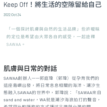
Keep Off！將生活的空隙留給自己
2022.Oct.24
「一個探討肌膚與自然的生活品牌」些許曖昧
的定位是希望由大眾各自的感受，一起詮釋
SAWAA。
肌膚與日常的對話
SAWAA創辦人——郭庭瑋（郭瑋）從孕育我們的
這座島嶼出發，將日常息息相關的海洋、潮汐生
態融入SAWAA的世界中，郭瑋說：「SAWAA來自
sand and water，WA就是潮汐海浪拍打的聲音，
希望用比較隱晦的方式講述品牌與台灣的關