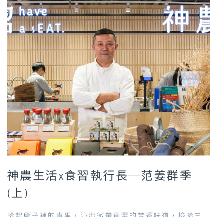
神農生活x食習執行長─范姜群季
(上)
拾起籃子裡的青果，沁出微帶青澀的芳香味道，撿拾三