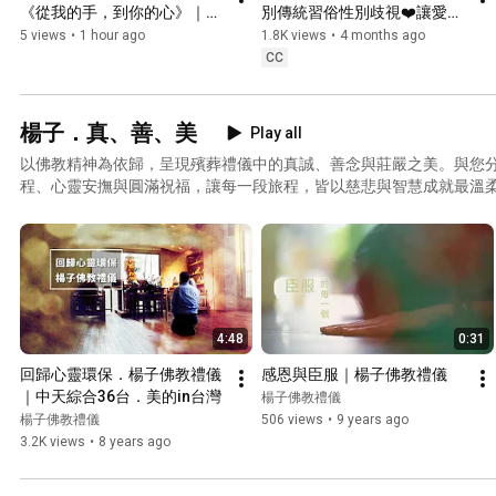
《從我的手，到你的心》｜現
別傳統習俗性別歧視❤️讓愛沒
代化葬禮/臨終關懷/生亡兩利/
有遺憾｜超越重男輕女習俗🌈
5 views
•
1 hour ago
1.8K views
•
4 months ago
台中優質禮儀推薦🕊️ #楊子佛
打破性別疆界 #楊子佛教禮儀 
CC
教禮儀 #殯葬業 #生命禮儀服
#生命禮儀服務 #殯葬業 #葬
務
禮習俗 #性別平等 #多元尊重 
#殯葬自主 #懶人包
楊子．真、善、美
Play all
以佛教精神為依歸，呈現殯葬禮儀中的真誠、善念與莊嚴之美。與您
程、心靈安撫與圓滿祝福，讓每一段旅程，皆以慈悲與智慧成就最溫
4:48
0:31
回歸心靈環保．楊子佛教禮儀
感恩與臣服｜楊子佛教禮儀
｜中天綜合36台．美的in台灣
楊子佛教禮儀
楊子佛教禮儀
506 views
•
9 years ago
3.2K views
•
8 years ago