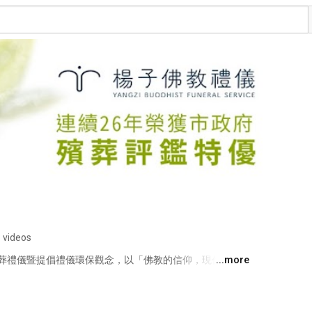
 videos
葬禮儀暨提倡禮儀環保觀念，以「佛教的信仰，現代人的
...more
佛化奠禮。且在簡化、惜福、培福的原則下，完成隆重、
望佛教團體及有心人士，共同來響應推動正信的佛化奠
從淨化禮儀開始。 