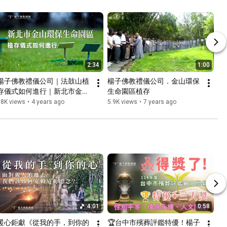
權益 #勞工權益
2:34
1:00
楊子佛教禮儀公司｜法鼓山植
楊子佛教禮儀公司．金山環保
存儀式如何進行｜新北市金山
生命園區植存
環保生命園區
18K views
•
4 years ago
5.9K views
•
7 years ago
4:01
0:58
暖心鉅獻《從我的手，到你的
🏆台中市殯葬評鑑特優！楊子