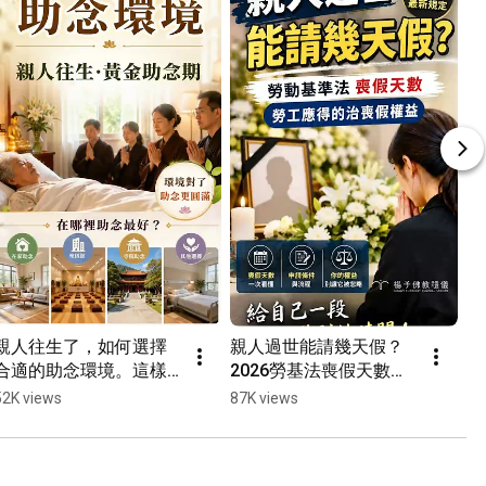
親人往生了，如何選擇
親人過世能請幾天假？
合適的助念環境。這樣
2026勞基法喪假天數，
助念最圓滿‧Shorts #病
勞工應得的治喪假權
52K views
87K views
危臨終#助念場所 #喪禮
益。給自己一段好好道
流程 #助念室 #往生安置 
別的時間‧Shorts #勞基
#禮儀諮詢
法喪假 #喪假天數 #治喪