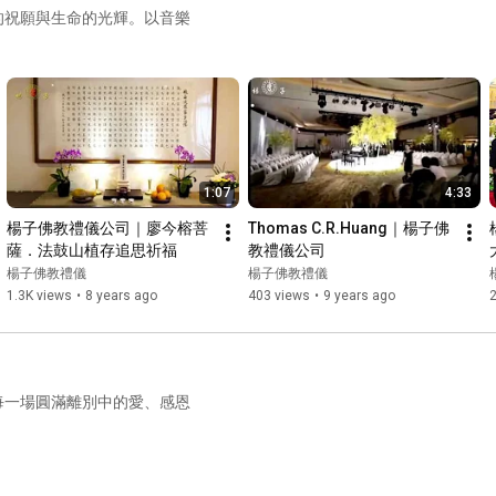
的祝願與生命的光輝。以音樂
1:07
4:33
楊子佛教禮儀公司｜廖今榕菩
Thomas C.R.Huang｜楊子佛
薩．法鼓山植存追思祈福
教禮儀公司
楊子佛教禮儀
楊子佛教禮儀
1.3K views
•
8 years ago
403 views
•
9 years ago
每一場圓滿離別中的愛、感恩