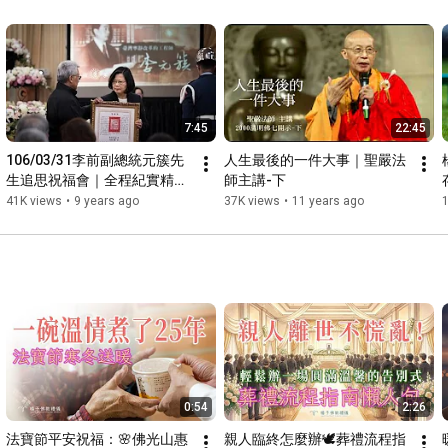
#法規解析 #殯葬業
#殯葬業 #楊子佛教禮儀
1. 下載【身後事預囑意願書】範本 
公司
https://www.leniency.com.tw/sample-of...
2. 立即預約一對一圓滿告別諮詢 
https://www.leniency.com.tw/contact.php
3.【預約我的美好告別】
https://youtu.be/1w1k44Mlh58
4.【完整服務流程】
https://www.leniency.com.tw/interview...
4.更多喪禮知識 
https://www.leniency.com.tw/funeral-k...
7:45
22:45
106/03/31李前副總統元簇先
人生最後的一件大事｜聖嚴法
#楊子佛教禮儀
#葬禮特色
#佛教葬禮
#佛教葬禮
#殯葬業
生追思祝福會｜全程紀實精華
師主講-下
#喪禮告別式
#楊子牧
#心靈環保
#自然葬
#聖嚴法師理念
｜楊子佛教禮儀公司
41K views
•
9 years ago
37K views
•
11 years ago
#禮儀師
#傳統習俗
0:54
2:26
法寶節平安祝福：🌸佛光山惠
親人臨終怎麼辦🕊️葬禮流程指