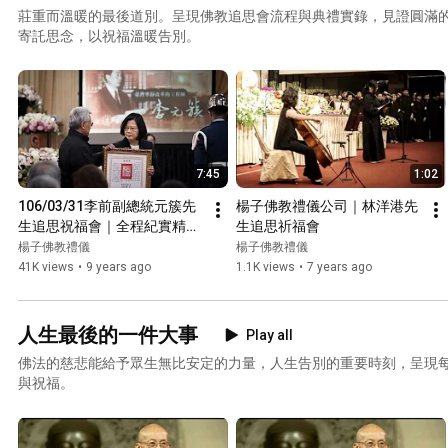
莊重而溫暖的最後道別。呈現佛教追思會流程與典禮實錄，見證圓滿
寄託思念，以祝福溫暖告別。
7:45
1:02
106/03/31李前副總統元簇先
楊子佛教禮儀公司｜林洋港先
生追思祝福會｜全程紀實精華
生追思祈福會
｜楊子佛教禮儀公司
楊子佛教禮儀
楊子佛教禮儀
41K views
•
9 years ago
1.1K views
•
7 years ago
人生最後的一件大事
Play all
佛法的慈悲能給予眾生無比安定的力量，人生告別的重要時刻，呈現
與祝福。