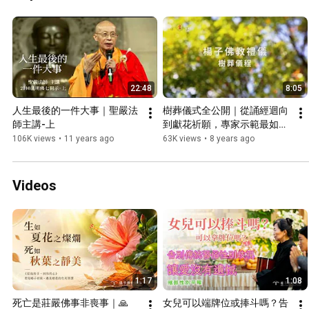
#骨灰分裝 #環保自然葬 
式 #母舅 #告別式 #楊子 
#生命教育 #法鼓山生命
#殯葬業
園區
22:48
8:05
人生最後的一件大事｜聖嚴法
樹葬儀式全公開｜從誦經迴向
師主講-上
到獻花祈願，專家示範最如法
的佛教環保葬．樹葬流程示範
106K views
•
11 years ago
63K views
•
8 years ago
｜自然葬．多元葬 #植存 #樹
葬禁忌 #殯葬禮儀 #環保自然
葬#楊子佛教禮儀公司
Videos
1:17
1:08
死亡是莊嚴佛事非喪事｜🙏
女兒可以端牌位或捧斗嗎？告