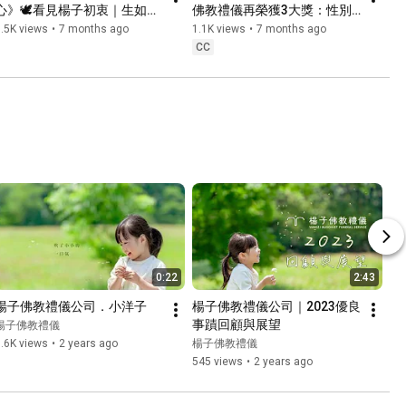
心》🕊️看見楊子初衷｜生如夏
佛教禮儀再榮獲3大獎：性別
花之燦爛，死如秋葉之靜美🍂
平等/環保永續/人文關懷，現
.5K views
•
7 months ago
1.1K views
•
7 months ago
｜遇見慈悲的生死智慧🌿陪伴
代佛教葬禮首選👍 #楊子佛教
CC
您找回安心的送別，讓愛無限
禮儀 #殯葬業 #殯葬服務 
延續 #楊子佛教禮儀 #殯葬業 
#114年 #殯葬評鑑
#殯葬服務  #葬禮 #生命教育
0:22
2:43
楊子佛教禮儀公司．小洋子
楊子佛教禮儀公司｜2023優良
事蹟回顧與展望
楊子佛教禮儀
.6K views
•
2 years ago
楊子佛教禮儀
545 views
•
2 years ago