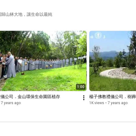
回歸山林大地，讓生命以最純
1:00
禮儀公司．金山環保生命園區植存
楊子佛教禮儀公司．樹葬
7 years ago
1K views
•
7 years ago