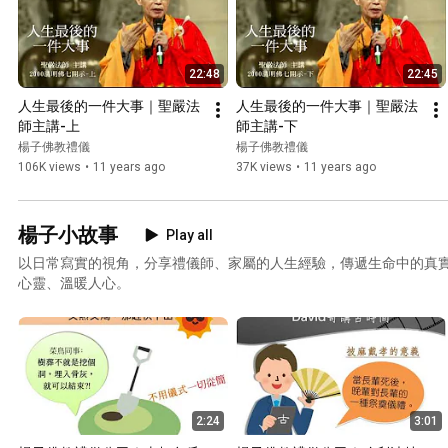
22:48
22:45
人生最後的一件大事｜聖嚴法
人生最後的一件大事｜聖嚴法
師主講-上
師主講-下
楊子佛教禮儀
楊子佛教禮儀
106K views
•
11 years ago
37K views
•
11 years ago
楊子小故事
Play all
以日常寫實的視角，分享禮儀師、家屬的人生經驗，傳遞生命中的真
心靈、溫暖人心。
2:24
3:01