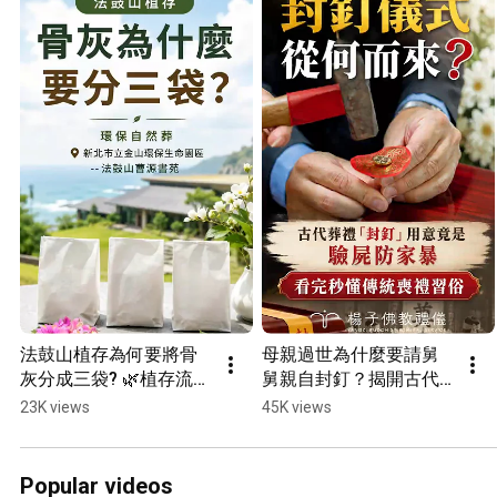
法鼓山植存為何要將骨
母親過世為什麼要請舅
灰分成三袋? 🌿植存流程
舅親自封釘？揭開古代
拆解：骨灰分解有學問
喪禮封棺儀式🕯「驗屍防
23K views
45K views
📍新北市立金山環保生
家暴」的秘密㊙️歷史典
命園區--法鼓山曹源書
故‧Shorts #禮儀知識 #
苑‧Shorts #法鼓山植存 
傳統喪禮習俗 #封釘儀
Popular videos