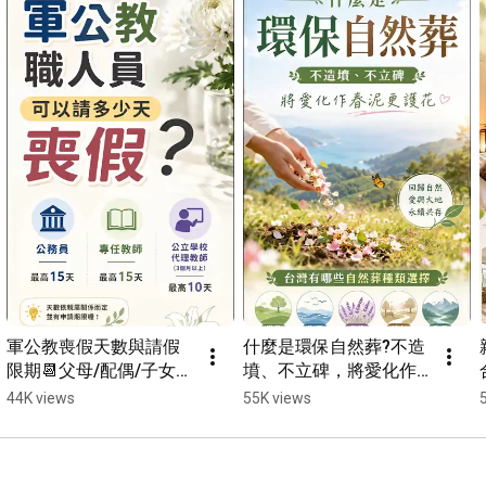
🌿傳統的喪葬儀式常常受到鋪張浪費的影響，許多人僅盲從民
俗，卻未能理解其真正的意義。楊子佛教禮儀希望透過簡化、惜
福的原則，建立正確的死亡觀，讓人們認識到生老病死是自然的
循環，並非生命的終結，而是無限延伸的開始。

💡在佛教葬禮中，佛事法會的誦經、迴向、家屬的供養、布施，
都是對亡者的尊重與懷念。這些儀式不僅有助於亡者的安息，也
讓參加者在反思中獲得心靈的慰藉。楊子佛教禮儀期待與更多人
共同推動正信的佛化葬禮，淨化人心，讓每個人都能在這個過程
中找到內心的平靜與智慧。

簡化繁雜俗禮，生死兩相安，是我們最大的心願。 若您現在需要
協助，或想了解更多流程細節，請隨時聯繫我們。

🙏 楊子佛教禮儀 - 您的安心託付👍

📽️ 敬請按讚＋訂閱＋分享，了解更多佛教葬禮的生命智慧👇

軍公教喪假天數與請假
什麼是環保自然葬?不造
📞 全台 24 小時客服專線：0800-365-108

限期📆父母/配偶/子女各
墳、不立碑，將愛化作
📍 北區服務處：02-2893-4868

幾天？勞工治喪假天數
春泥更護花🌸台灣有哪
44K views
55K views
📍 中區服務處：04-2373-0007

差很大‧Shorts #軍人喪
些自然葬🌱種類選擇‧
📍 南區服務處：0905-333-100

假 #請假天數 #專任教師 
Shorts  #環保葬 #自然
#治喪補助 #公務員福利 
葬 #骨灰處理 #身後規劃 
 🔔 免費資源
