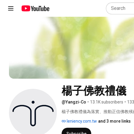
楊子佛教禮儀
@Yangzi-Co
•
13.1K subscribers
•
133
楊子佛教禮儀為落實、推動正信佛教殯
立場」推動「慎終追遠，冥陽兩利」的
leniency.com.tw
and 3 more links
肅穆、整齊、祥和而又莊嚴的佛事。希
禮，因要淨化人心、淨化社會，必須先
Subscribe