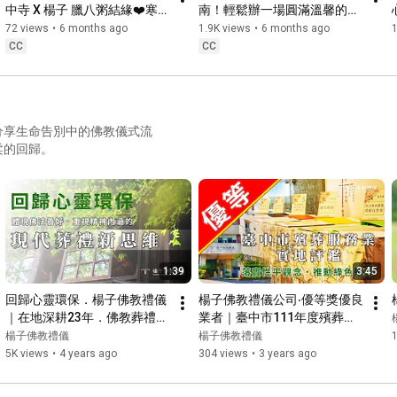
中寺 X 楊子 臘八粥結緣❤️寒冬
南！輕鬆辦一場圓滿溫馨的告
裡溫暖的一碗溫情...他們煮了
別式，面對親人離世不慌亂！
72 views
•
6 months ago
1.9K views
•
6 months ago
1
25年 #佛陀 #法寶節 #楊子禮
佛教奠禮儀式步驟教學指南 🌸
CC
CC
儀 #公益 #台中榮總
生命終章規劃🙏 #楊子佛教禮
儀 #殯葬業 #身後事 #禮儀諮
詢 #推薦 #24小時臨終諮詢
分享生命告別中的佛教儀式流
柔的回歸。
1:39
3:45
回歸心靈環保．楊子佛教禮儀
楊子佛教禮儀公司‧優等獎優良
｜在地深耕23年．佛教葬禮最
業者｜臺中市111年度殯葬禮
優品牌｜具體落實法鼓山聖嚴
儀服務業委員實地評鑑紀錄
楊子佛教禮儀
楊子佛教禮儀
1
法師的禮儀環保理念
5K views
•
4 years ago
304 views
•
3 years ago