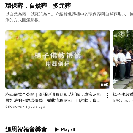
環保葬．自然葬．多元葬
以自然為懷，以慈悲為本。介紹綠色葬禮中的環保葬與自然葬形式，
淨的方式圓滿歸根。
8:05
樹葬儀式全公開｜從誦經迴向到獻花祈願，專家示範
楊子佛教
最如法的佛教環保葬．樹葬流程示範｜自然葬．多元
5.9K views
•
葬 #植存 #樹葬禁忌 #殯葬禮儀 #環保自然葬#楊子佛
63K views
•
8 years ago
教禮儀公司
追思祝福音樂會
Play all