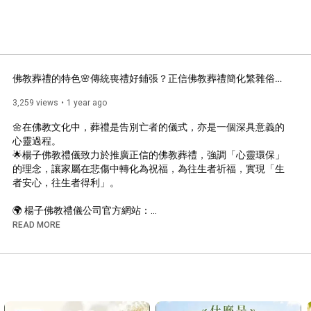
佛教葬禮的特色🌸傳統喪禮好鋪張？正信佛教葬禮簡化繁雜俗禮：落實心靈環保，讓生者安心、往生者得利🙏將悲傷轉化為最好的祝福 #心靈環保 #佛教 #喪禮 #殯葬業 #楊子佛教禮儀公司
3,259 views
1 year ago
🌼在佛教文化中，葬禮是告別亡者的儀式，亦是一個深具意義的
心靈過程。

🌟楊子佛教禮儀致力於推廣正信的佛教葬禮，強調「心靈環保」
的理念，讓家屬在悲傷中轉化為祝福，為往生者祈福，實現「生
者安心，往生者得利」。

🌍 楊子佛教禮儀公司官方網站：

佛教禮儀最優品牌‧殯葬評鑑優等業者 🏆

READ MORE
🌐 官網｜
https://www.leniency.com.tw
📘 Facebook｜
https://www.facebook.com/yangzi.fans2
📸 Instagram｜
https://www.instagram.com/yang_zi2020
💚 LINE｜
https://lin.ee/rHvGYGa
🔔YouTube｜
www.youtube.com/@Yangzi-Co