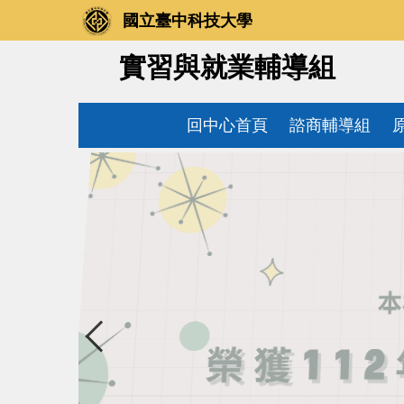
跳
國立臺中科技大學
到
主
實習與就業輔導組
要
內
容
回中心首頁
諮商輔導組
區