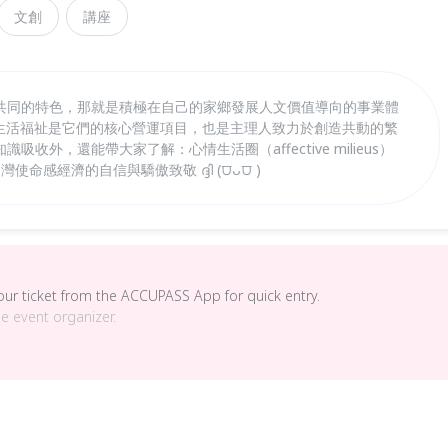
文創
講座
共同的特色，那就是積極在自己的家鄉發展人文價值導向的事業體
ess），地方生活福祉是它們的核心營運項目，也是主理人致力於創造共動的繁
收外，還能帶大家了解：心情生活圈（affective milieus）
使命感經濟的自信與驕傲致敬 ദ്ദി (⩌ᴗ⩌ )
your ticket from the ACCUPASS App for quick entry.
he event organizer.