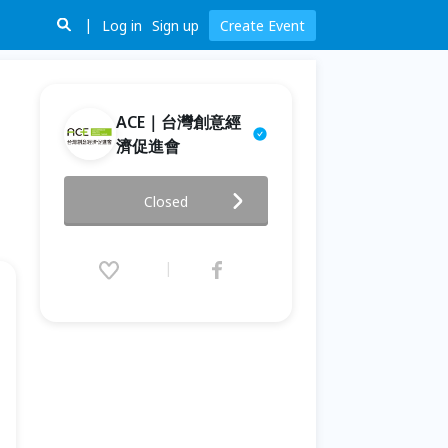
Log in
Sign up
Create Event
ACE｜台灣創意經
濟促進會
好事論壇｜共動的繁榮：好事事
Closed
業主理人的熱血故事
2026.03.22 (Sun) 09:30 - 17:00
(GMT+8)