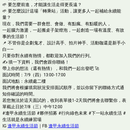
🌱 要怎麼前進，才能讓生活走得更長遠？
🌱 要怎麼設計這場「轉乘站」活動，讓更多人一起補給永續能
量？
現在，我們需要一群會想、會做、有點瘋、有點暖的人，
一起腦力激盪，一起搬桌子架燈泡，一起創造一場有溫度、有故
事的生活節！
📌 不管你是企劃鬼才、設計高手、拍片神手、活動咖還是新手小
白——
只要你對永續有熱情，都歡迎加入我們的行列。
✍️ 填一下資料，我們會跟你聯絡！
帶上你的想法（還有熱情），和我們一起出發吧 🚀
面試時間：7/9（四）13:00-17:00
面試地點：永續處二樓
我們將會根據填寫狀況安排面試順序，並以你留下的聯絡方式通
知你確認的時間。
若您無法於這天面試的，收到表單後1-2天我們將會去聯繫你，表
單截止日於7/8（三）中午12:00
#逢甲永續生活節 #夥伴招募 #行向綠色未來 #下一站永續生活 #
生活就是永續練習場
IG
逢甲永續生活節
｜FB
逢甲永續生活節