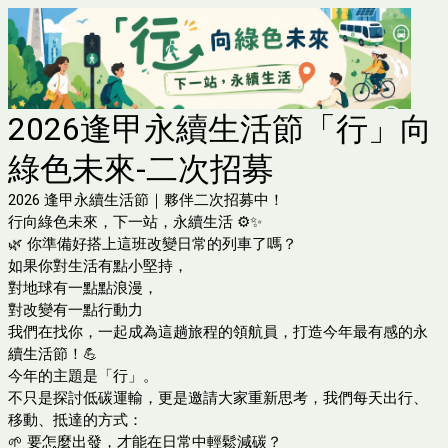
2026逢甲永續生活節「行」向
綠色未來-二次招募
2026 逢甲永續生活節｜夥伴二次招募中！
行向綠色未來，下一站，永續生活 ⚙️✨
🌿 你準備好搭上這班改變日常的列車了嗎？
如果你對生活有點小堅持，
對地球有一點點浪漫，
對改變有一點行動力
我們在找你，一起成為這趟旅程的領航員，打造今年最有感的永
續生活節！💪
今年的主題是「行」。
不只是探討低碳運輸，更是邀請大家重新思考，我們每天出行、
移動、抵達的方式：
🌱 要怎麼出發，才能在日常中輕鬆減碳？