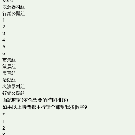
活動組
表演器材組
行銷公關組
1
2
3
4
5
6
市集組
策展組
美宣組
活動組
表演器材組
行銷公關組
面試時間(依你想要的時間排序)
如果以上時間都不行請全部幫我按數字9
*
1
2
3