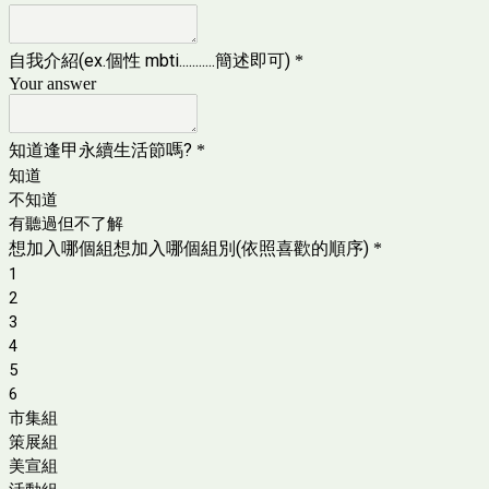
自我介紹(ex.個性 mbti...........簡述即可)
*
Your answer
知道逢甲永續生活節嗎?
*
知道
不知道
有聽過但不了解
想加入哪個組想加入哪個組別(依照喜歡的順序)
*
1
2
3
4
5
6
市集組
策展組
美宣組