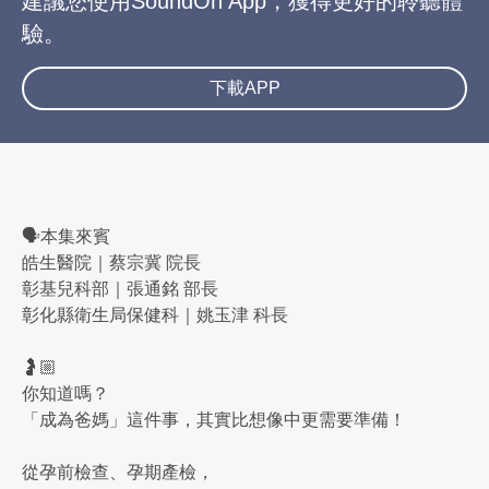
建議您使用SoundOn App，獲得更好的聆聽體
驗。
下載APP
🗣️本集來賓
皓生醫院｜蔡宗冀 院長
彰基兒科部｜張通銘 部長
彰化縣衛生局保健科｜姚玉津 科長
🤰🏼
你知道嗎？
「成為爸媽」這件事，其實比想像中更需要準備！
從孕前檢查、孕期產檢，