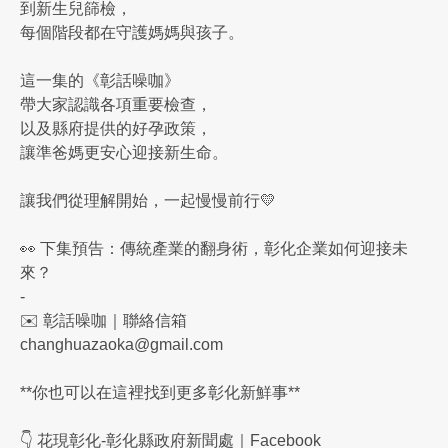
到新生兒篩檢，
每個階段都在守護媽媽與孩子。
這一集的《彰話噪咖》
帶大家認識各項重要檢查，
以及縣府提供的好孕政策，
讓準爸媽更安心迎接新生命。
讓我們從理解開始，一起慢慢前行💛
👀 下集預告：傳統產業的翻身術，彰化企業如何迎接未
來？
-
✉️ 彰話噪咖｜聯絡信箱
changhuazaoka@gmail.com
**你也可以在這裡找到更多彰化新鮮事**
👇 花現彰化-彰化縣政府新聞處｜Facebook