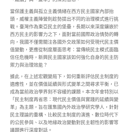
當保護主義與孤立主義情緒在西方民主國家內部抬
頭，威權主義陣營則趁勢提出不同的治理模式進行挑
戰。臺灣作為東亞民主的堡壘，長期以來深度鑲嵌於
西方民主的影響力之下，面對當前國際政治情勢的轉
向，我國不僅需關注各國外交政策如何受現代民主價
值變動，更應從制度層面思考：當傳統民主模式面臨
信任危機時，新興民主國家該如何強化自身的民主防
禦力與治理效能？
據此，在上述宏觀變局下，如何重新評估民主制度的
適應性，並在價值延續與形式變革之間尋求平衡，已
成為當前政治學界刻不容緩的課題。本次年會特別以
「民主制度再省思：現代民主價值與實踐的延續與變
革」為主題，旨在匯集國內外政治學研究學人，針對
民主理論的重構、比較民主制度的演進、數位時代下
的公民參與、以及地緣政治變動對民主韌性的影響等
議題進行深度對話。