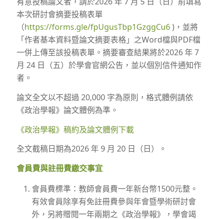
有意投稿論文者，請於2026 年 7 月 5 日（日）前填寫
本次研討會摘要投稿表單
（
https://forms.gle/fpUgusTbp1GzggCu6
)，並將
「作者基本資料暨論文摘要表格」之Word檔與PDF檔
一併上傳至該投稿表單。摘要審查結果將於2026 年 7
月 24 日（五）於學會官網公告，並以個別信件通知作
者。
論文全文以不超過 20,000 字為原則，格式體例請依
《政治學報》論文體例為準。
《政治學報》稿約及論文體例下載
全文截稿日期為2026 年 9 月 20 日（日）。
會員費與註冊費繳交事宜
會員費標準：教師會員費一年新台幣1500元整。
有效會員除享有免註冊費參與年會暨學術研討會
外，另將贈閱一年兩期之《政治學報》，學會竭