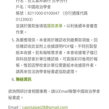
行名：台北富邦銀行 古亭分行
戶名：中國政治學會
帳號：8211000-0100047 （分行通匯代碼
0123903）
並請於匯款後填寫
匯款表單
，以利後續本會審查
作業。
為響應環保，本會將於確認收到繳費款項後，回
信確認收訖並附上收據證明PDF檔，不特別製發
紙本收據。若有報帳需求者，本會收據電子檔已
與科技部會計單位確認過，可直接彩印後用於報
帳，惟若因學校會計單位需要紙本收據原件者，
請再來信洽詢學會秘書處協助處理。
聯絡資訊
欲詢問研討會相關事務，請以Email聯繫中國政治學會
秘書處。
Email：
capstaipei28@gmail.com